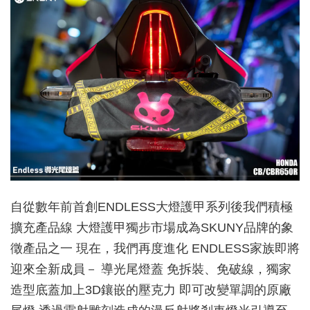
自從數年前首創ENDLESS大燈護甲系列後我們積極
擴充產品線 大燈護甲獨步市場成為SKUNY品牌的象
徵產品之一 現在，我們再度進化 ENDLESS家族即將
迎來全新成員－ 導光尾燈蓋 免拆裝、免破線，獨家
造型底蓋加上3D鑲嵌的壓克力 即可改變單調的原廠