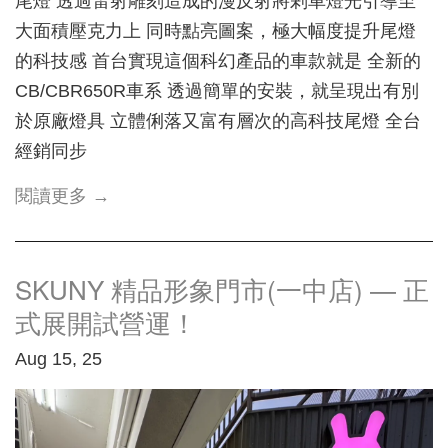
尾燈 透過雷射雕刻造成的漫反射將剎車燈光引導至
大面積壓克力上 同時點亮圖案，極大幅度提升尾燈
的科技感 首台實現這個科幻產品的車款就是 全新的
CB/CBR650R車系 透過簡單的安裝，就呈現出有別
於原廠燈具 立體俐落又富有層次的高科技尾燈 全台
經銷同步
閱讀更多 →
SKUNY 精品形象門市(一中店) — 正
式展開試營運！
Aug 15, 25