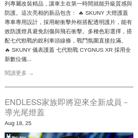
列專屬改裝精品，讓車主在第一時間就能升級質感與
防護。這次亮相的新品包含： 🔥 SKUNY 大燈護蓋
專車專用設計，採用耐衝擊外框搭配透明護片，能有
效防護燈具避免刮傷與飛石衝擊。多種色彩選擇，搭
配七代勁戰的銳利車頭線條，戰鬥氛圍直接拉滿。
🔥 SKUNY 儀表護蓋 七代勁戰 CYGNUS XR 採用全
新數位儀...
閱讀更多 →
ENDLESS家族即將迎來全新成員－
導光尾燈蓋
Aug 18, 25