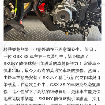
騎乘樂趣無限，但意外總在不經意間發生。 近日，
一位 GSX-8S 車主在一次滑行中，親身驗證了
SKUNY 防倒球與引擎護蓋的卓越保護力！ 當愛車不
慎滑出時，最令人心疼的莫過於車殼的損傷。然而，
由於車主預先安裝了 SKUNY 精心設計的防倒球與引
擎護蓋，在這次意外中，GSX-8S 的車殼竟然毫髮無
傷！這不僅省下了高額的維修費用，更讓車主能更快
地重返騎乘樂趣。 SKUNY 防倒球與引擎護蓋，採用