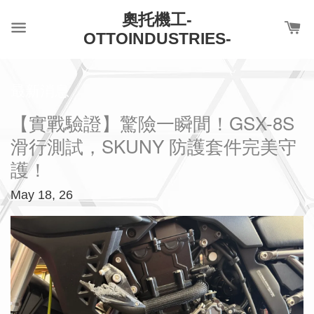
奧托機工-
OTTOINDUSTRIES-
最新消息
【實戰驗證】驚險一瞬間！GSX-8S
滑行測試，SKUNY 防護套件完美守
護！
May 18, 26