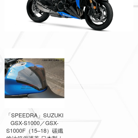
「SPEEDRA」SUZUKI
GSX-S1000／GSX-
S1000F（15–18）碳纖