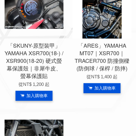
「SKUNY-原型裝甲」
「ARES」YAMAHA
YAMAHA XSR700(18-) /
MT07｜XSR700｜
XSR900(18-20) 硬式螢
TRACER700 防撞側樑
幕保護殼｜非犀牛皮、
(防倒球 / 保桿 / 防摔)
螢幕保護貼
從
NT$ 1,400
起
從
NT$ 1,200
起
加入購物車
加入購物車