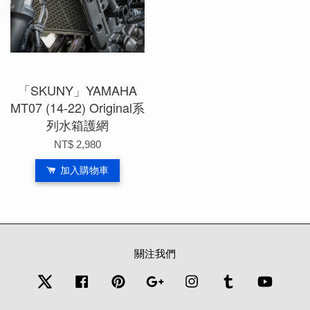
「SKUNY」YAMAHA
MT07 (14-22) Original系
列水箱護網
NT$ 2,980
加入購物車
關注我們
Twitter
Facebook
Pinterest
Google
Instagram
Tumblr
YouTub