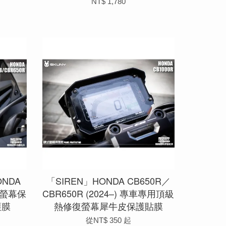
NT$ 1,780
NDA
「SIREN」HONDA CB650R／
硬式螢幕保
CBR650R (2024–) 專車專用頂級
護膜
熱修復螢幕犀牛皮保護貼膜
從
NT$ 350
起