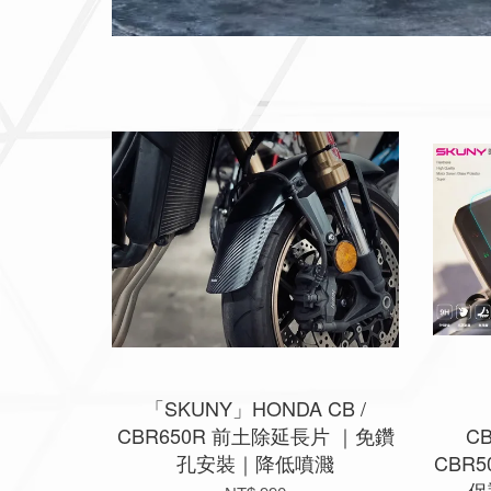
「SKUNY」HONDA CB /
CBR650R 前土除延長片 ｜免鑽
CB
孔安裝｜降低噴濺
CBR5
保