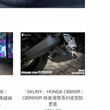
 /
「SKUNY」HONDA CB650R /
架｜免破線
CBR650R 暗夜迴聲系列造型防
具
燙蓋