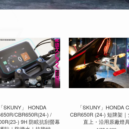
「SKUNY」 HONDA
「SKUNY」HONDA CB
650R/CBR650R(24-) /
CBR650R (24-) 短牌
00R(23-) 9H 防眩抗刮螢幕
直上・沿用原廠燈
護貼｜防潑水｜抗指紋