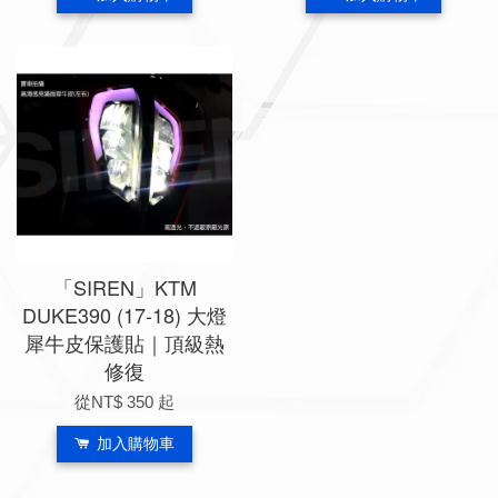
「SIREN」KTM
DUKE390 (17-18) 大燈
犀牛皮保護貼｜頂級熱
修復
從
NT$ 350
起
加入購物車