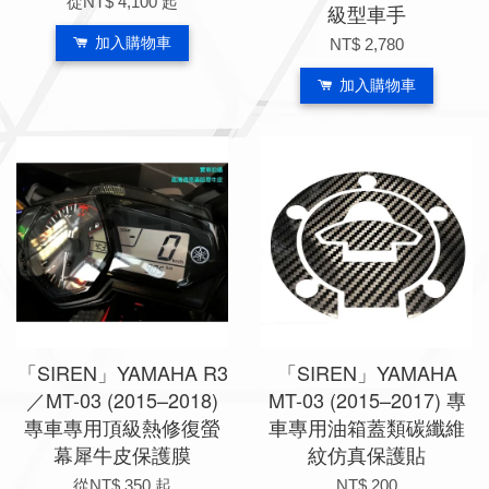
從
NT$ 4,100
起
級型車手
加入購物車
NT$ 2,780
加入購物車
「SIREN」YAMAHA R3
「SIREN」YAMAHA
／MT-03 (2015–2018)
MT-03 (2015–2017) 專
專車專用頂級熱修復螢
車專用油箱蓋類碳纖維
幕犀牛皮保護膜
紋仿真保護貼
從
NT$ 350
起
NT$ 200