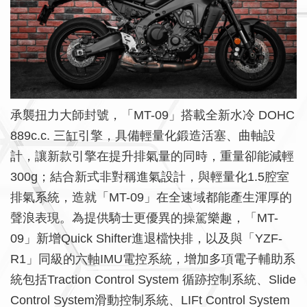
承襲扭力大師封號，「MT-09」搭載全新水冷 DOHC
889c.c. 三缸引擎，具備輕量化鍛造活塞、曲軸設
計，讓新款引擎在提升排氣量的同時，重量卻能減輕
300g；結合新式非對稱進氣設計，與輕量化1.5腔室
排氣系統，造就「MT-09」在全速域都能產生渾厚的
聲浪表現。為提供騎士更優異的操駕樂趣，「MT-
09」新增Quick Shifter進退檔快排，以及與「YZF-
R1」同級的六軸IMU電控系統，增加多項電子輔助系
統包括Traction Control System 循跡控制系統、Slide
Control System滑動控制系統、LIFt Control System