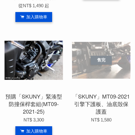
從
NT$ 1,490
起
加入購物車
售完
預購「SKUNY」緊湊型
「SKUNY」MT09-2021
防撞保桿套組(MT09-
引擎下護板、油底殼保
2021-25)
護蓋
NT$ 3,300
NT$ 1,580
加入購物車