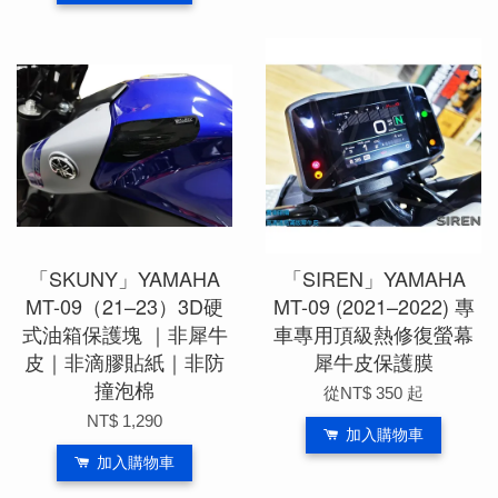
「SKUNY」YAMAHA
「SIREN」YAMAHA
MT-09（21–23）3D硬
MT-09 (2021–2022) 專
式油箱保護塊 ｜非犀牛
車專用頂級熱修復螢幕
皮｜非滴膠貼紙｜非防
犀牛皮保護膜
撞泡棉
從
NT$ 350
起
NT$ 1,290
加入購物車
加入購物車