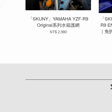
「SKUNY」YAMAHA YZF-R9
「SKU
Original系列水箱護網
R9 
｜免
NT$ 2,980