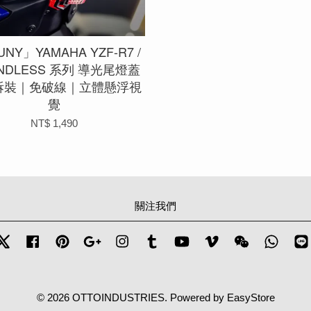
NY」YAMAHA YZF-R7 /
ENDLESS 系列 導光尾燈蓋
拆裝｜免破線｜立體懸浮視
覺
NT$ 1,490
關注我們
Twitter
Facebook
Pinterest
Google
Instagram
Tumblr
YouTube
Vimeo
Wechat
Whats
© 2026 OTTOINDUSTRIES. Powered by
EasyStore