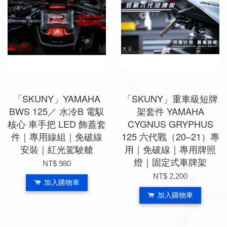
「SKUNY」YAMAHA
「SKUNY」重車級短牌
BWS 125／ 水冷B 電馭
架套件 YAMAHA
核心 車手把 LED 飾蓋套
CYGNUS GRYPHUS
件｜專用線組｜免破線
125 六代戰（20–21）專
安裝｜紅光駕駛艙
用｜免破線｜專用牌照
燈｜固定式車牌架
NT$ 980
NT$ 2,200
加入購物車
加入購物車