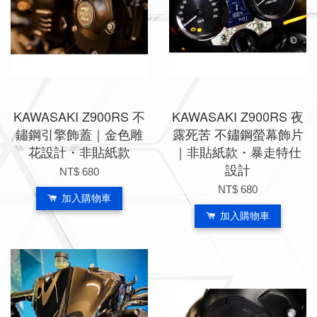
KAWASAKI Z900RS 不
KAWASAKI Z900RS 夜
鏽鋼引擎飾蓋｜金色雕
露死苦 不鏽鋼螢幕飾片
花設計・非貼紙款
｜非貼紙款・暴走特仕
設計
NT$ 680
NT$ 680
加入購物車
加入購物車