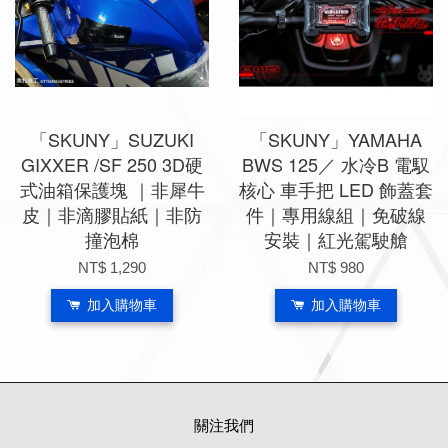
「SKUNY」SUZUKI
「SKUNY」YAMAHA
GIXXER /SF 250 3D硬
BWS 125／ 水冷B 電馭
式油箱保護塊 ｜非犀牛
核心 車手把 LED 飾蓋套
皮｜非滴膠貼紙｜非防
件｜專用線組｜免破線
撞泡棉
安裝｜紅光駕駛艙
NT$ 1,290
NT$ 980
加入購物車
加入購物車
關注我們