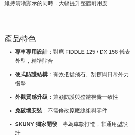
維持清晰顯示的同時，大幅提升整體耐用度
產品特色
專車專用設計
：對應 FIDDLE 125 / DX 158 儀表
外型，精準貼合
硬式防護結構
：有效抵擋飛石、刮擦與日常外力
衝擊
外觀質感升級
：兼顧防護與整體視覺一致性
免破壞安裝
：不需修改原廠線組與零件
SKUNY 獨家開發
：專為車款打造，非通用型設
計