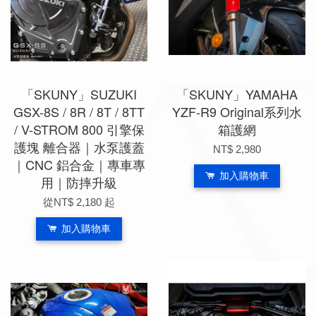
「SKUNY」SUZUKI
「SKUNY」YAMAHA
GSX-8S / 8R / 8T / 8TT
YZF-R9 Original系列水
/ V-STROM 800 引擎保
箱護網
護塊 離合器｜水泵護蓋
NT$ 2,980
｜CNC 鋁合金｜專車專
加入購物車
用｜防摔升級
從
NT$ 2,180
起
加入購物車