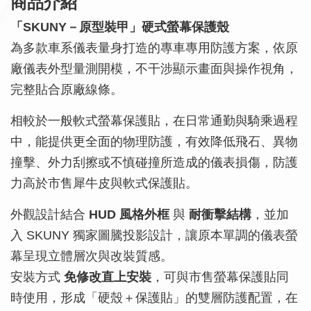
商品介紹
「SKUNY－原型裝甲」硬式螢幕保護殼
為多款車系儀表量身打造的專車專用防護方案，依原
廠儀表外型量測開模，不干涉顯示畫面與操作視角，
完整貼合原廠線條。
相較於一般軟式螢幕保護貼，在日常通勤與騎乘過程
中，能提供更全面的物理防護，有效降低飛石、異物
撞擊、外力刮擦或不慎碰撞所造成的儀表損傷，防護
力高於市售犀牛皮與軟式保護貼。
外觀設計結合
HUD 風格外框
與
耐衝擊結構
，並加
入 SKUNY 獨家圖騰投影設計，讓原本單調的儀表螢
幕呈現立體層次與改裝質感。
安裝方式
免修改直上安裝
，可與市售螢幕保護貼同
時使用，形成「硬殼＋保護貼」的雙層防護配置，在