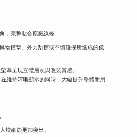
角，完整貼合原廠線條。
異物撞擊、外力刮擦或不慎碰撞所造成的儀
儀表螢幕呈現立體層次與改裝質感。
，在維持清晰顯示的同時，大幅提升整體耐用
。
，讓大燈細節更加突出。