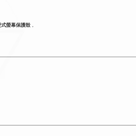
硬式螢幕保護殼
，