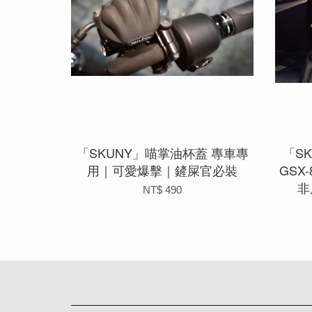
「SKUNY」喵掌油杯蓋 專車專
「SK
用｜可愛爆擊｜鏟屎官必裝
GSX
非
NT$ 490