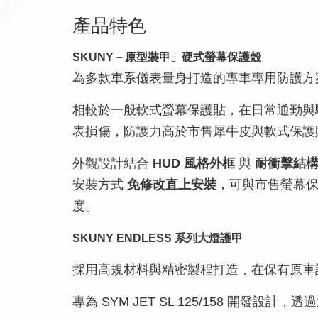
產品特色
SKUNY－原型裝甲」硬式螢幕保護殼
為多款車系儀表量身打造的專車專用防護方
相較於一般軟式螢幕保護貼，在日常通勤與
表損傷，防護力高於市售犀牛皮與軟式保護
外觀設計結合
HUD 風格外框
與
耐衝擊結
安裝方式
免修改直上安裝
，可與市售螢幕
度。
SKUNY ENDLESS 系列大燈護甲
採用高規材料與精密製程打造，在保有原車
專為 SYM JET SL 125/158 