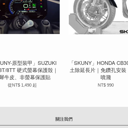
UNY-原型裝甲」SUZUKI
「SKUNY」HONDA CB3
-8T/8TT 硬式螢幕保護殼｜
土除延長片｜免鑽孔安裝
犀牛皮、非螢幕保護貼
噴濺
從
NT$ 1,490
起
NT$ 990
關注我們