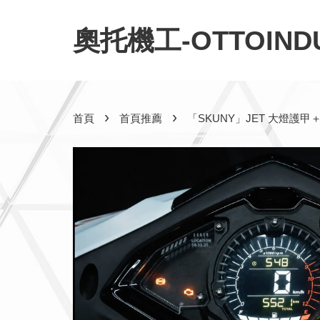
奧托機工-OTTOINDU
›
›
首頁
首頁推薦
「SKUNY」JET 大燈護甲＋螢