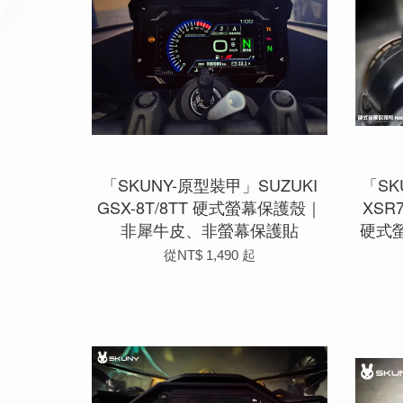
「SKUNY-原型裝甲」SUZUKI
「SK
GSX-8T/8TT 硬式螢幕保護殼｜
XSR7
非犀牛皮、非螢幕保護貼
硬式
從
NT$ 1,490
起