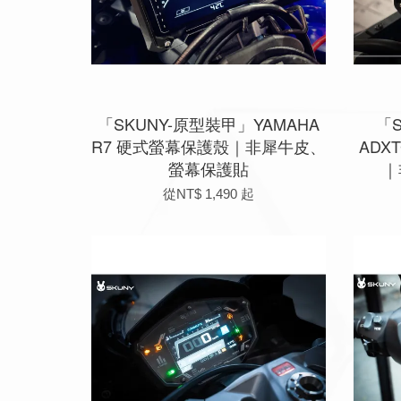
「SKUNY-原型裝甲」YAMAHA
「
R7 硬式螢幕保護殼｜非犀牛皮、
ADX
螢幕保護貼
｜
從
NT$ 1,490
起