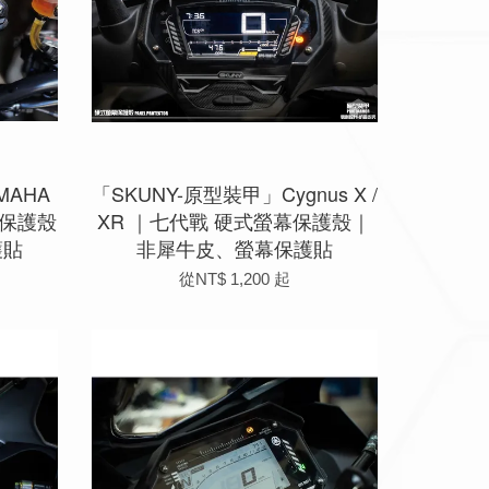
MAHA
「SKUNY-原型裝甲」Cygnus X /
幕保護殼
XR ｜七代戰 硬式螢幕保護殼｜
護貼
非犀牛皮、螢幕保護貼
從
NT$ 1,200
起