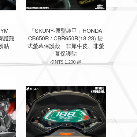
YM
「SKUNY-原型裝甲」HONDA
幕保護殼
CB650R / CBR650R(18-23) 硬
護貼
式螢幕保護殼｜非犀牛皮、非螢
幕保護貼
從
NT$ 1,200
起