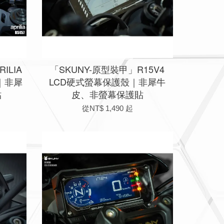
ILIA
「SKUNY-原型裝甲」R15V4
 ｜非犀
LCD硬式螢幕保護殼｜非犀牛
貼
皮、非螢幕保護貼
從
NT$ 1,490
起