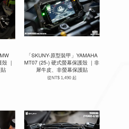
BMW
「SKUNY-原型裝甲」YAMAHA
護殼 ｜
MT07 (25-) 硬式螢幕保護殼 ｜非
護貼
犀牛皮、非螢幕保護貼
從
NT$ 1,490
起