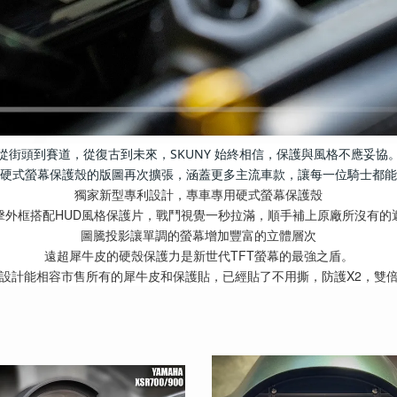
從街頭到賽道，從復古到未來，SKUNY 始終相信，保護與風格不應妥協
硬式螢幕保護殼的版圖再次擴張，涵蓋更多主流車款，讓每一位騎士都能
獨家新型專利設計，專車專用硬式螢幕保護殼
擊外框搭配HUD風格保護片，戰鬥視覺一秒拉滿，順手補上原廠所沒有的
圖騰投影讓單調的螢幕增加豐富的立體層次
遠超犀牛皮的硬殼保護力是新世代TFT螢幕的最強之盾。
設計能相容市售所有的犀牛皮和保護貼，已經貼了不用撕，防護X2，雙