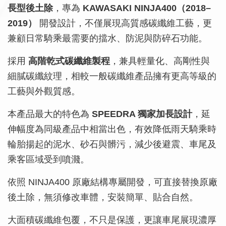
長型後土除
，專為
KAWASAKI NINJA400（2018–
2019）
開發設計，不僅展現高質感碳纖維工藝，更
兼顧日常騎乘最需要的擋水、防泥與防碎石功能。
採用
高階乾式碳纖維製程
，兼具輕量化、高剛性與
細膩碳纖紋理，相較一般碳纖維產品擁有更高等級的
工藝與外觀質感。
本產品最大的特色為
SPEEDRA 獨家加長設計
，延
伸幅度為同級產品中相當出色，有效降低雨天騎乘時
輪胎揚起的泥水、砂石與髒污，減少後避震、車尾及
乘客區域受到噴濺。
依照 NINJA400 原廠結構專屬開發，可直接替換原廠
後土除，無須修改車體，安裝簡單、貼合自然。
大面積碳纖維包覆，不只是保護，更讓車尾展現濃厚