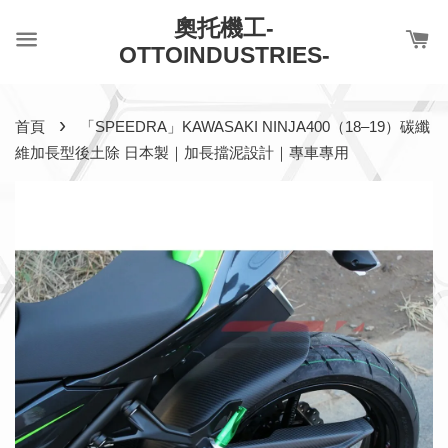
奧托機工-
OTTOINDUSTRIES-
›
首頁
「SPEEDRA」KAWASAKI NINJA400（18–19）碳纖
維加長型後土除 日本製｜加長擋泥設計｜專車專用