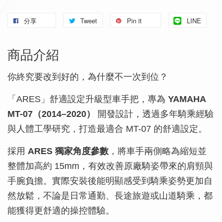
分享
Tweet
Pin it
LINE
商品介紹
你終究要改到好的，為什麼不一次到位？
「ARES」舒適設定升級型車手把，專為
YAMAHA
MT-07（2014–2020）
開發設計，透過多年騎乘經驗
與人體工學研究，打造最適合 MT-07 的舒適設定。
採用
ARES 獨家角度參數
，將車手兩側略為縮短並
整體加高約 15mm，有效改善原廠騎姿帶來的肩頸與
手腕負擔。實際安裝後能明顯感受到騎乘姿勢更加自
然放鬆，不論是日常通勤、長途旅遊或山道騎乘，都
能獲得更舒適的操控體驗。