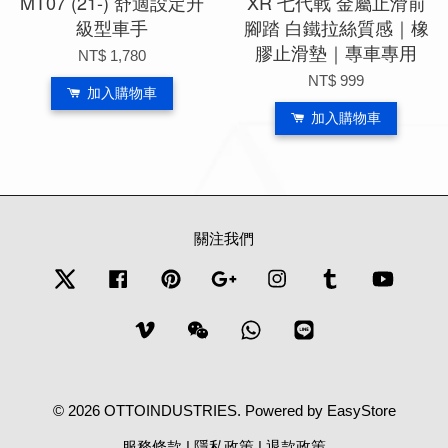
MT07 (21-) 舒適設定升
XR 七代戰 金屬止滑前
級型車手
腳踏 白鐵拉絲質感｜橡
膠止滑墊｜專車專用
NT$ 1,780
NT$ 999
加入購物車
加入購物車
關注我們
Twitter
Facebook
Pinterest
Google
Instagram
Tumblr
YouTub
Vimeo
Wechat
Whatsapp
Line
© 2026 OTTOINDUSTRIES. Powered by
EasyStore
服務條款
|
隱私政策
|
退款政策