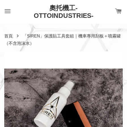
奧托機工-
OTTOINDUSTRIES-
›
首頁
「SIREN」保護貼工具套組｜機車專用刮板＋噴霧罐
（不含泡沫水）