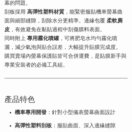
幕的問題。
刮板採用
高彈性塑料材質
，能緊密服貼機車螢幕曲
面與細部縫隙，刮除水分更精準。邊緣包覆
柔軟麂
皮
，有效避免在黏貼過程中刮傷膜料表面。
同時附上
專用霧化噴罐
，可將肥皂水均勻霧化噴
灑，減少氣泡與貼合誤差，大幅提升貼膜完成度。
購買賣場內螢幕保護貼皆可合併運費，是貼膜新手與
專業安裝者的必備工具組。
產品特色
機車專用開發
：針對小型儀表螢幕曲面設計
高彈性塑料刮板
：服貼曲面、深入邊緣縫隙