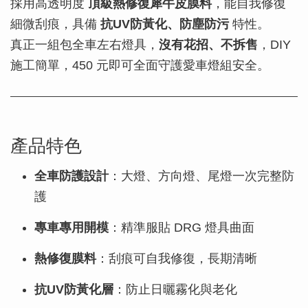
採用高透明度
頂級熱修復犀牛皮膜料
，能自我修復
細微刮痕，具備
抗UV防黃化、防塵防污
特性。
真正一組包全車左右燈具，
沒有花招、不拆售
，DIY
施工簡單，450 元即可全面守護愛車燈組安全。
產品特色
全車防護設計
：大燈、方向燈、尾燈一次完整防
護
專車專用開模
：精準服貼 DRG 燈具曲面
熱修復膜料
：刮痕可自我修復，長期清晰
抗UV防黃化層
：防止日曬霧化與老化