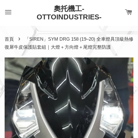
奧托機工-
OTTOINDUSTRIES-
›
首頁
「SIREN」SYM DRG 158 (19–20) 全車燈具頂級熱修
復犀牛皮保護貼套組｜大燈＋方向燈＋尾燈完整防護