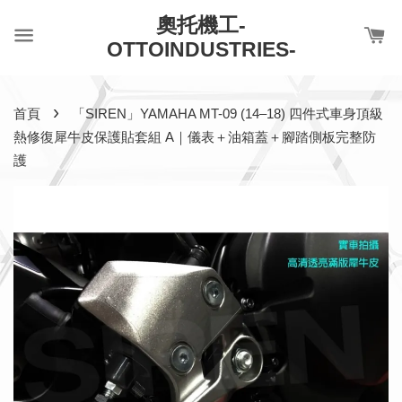
奧托機工-
OTTOINDUSTRIES-
›
首頁
「SIREN」YAMAHA MT-09 (14–18) 四件式車身頂級
熱修復犀牛皮保護貼套組 A｜儀表＋油箱蓋＋腳踏側板完整防
護