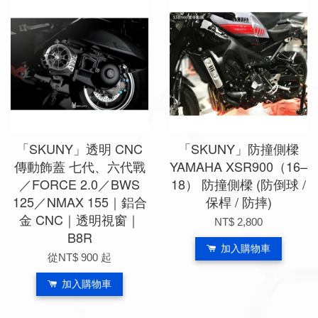
「SKUNY」透明 CNC
「SKUNY」防撞側樑
傳動飾蓋 七代、六代戰
YAMAHA XSR900（16–
／FORCE 2.0／BWS
18） 防撞側樑 (防倒球 /
125／NMAX 155｜鋁合
保桿 / 防摔)
金 CNC｜透明視窗｜
NT$ 2,800
B8R
加入購物車
從
NT$ 900
起
加入購物車