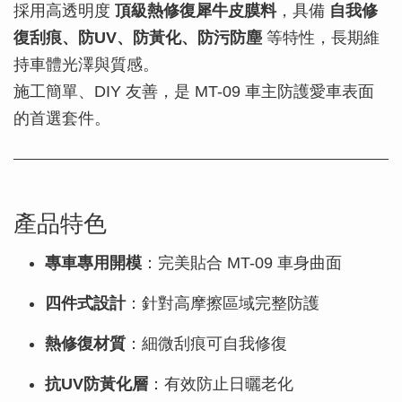
採用高透明度
頂級熱修復犀牛皮膜料
，具備
自我修
復刮痕、防UV、防黃化、防污防塵
等特性，長期維
持車體光澤與質感。
施工簡單、DIY 友善，是 MT-09 車主防護愛車表面
的首選套件。
產品特色
專車專用開模
：完美貼合 MT-09 車身曲面
四件式設計
：針對高摩擦區域完整防護
熱修復材質
：細微刮痕可自我修復
抗UV防黃化層
：有效防止日曬老化