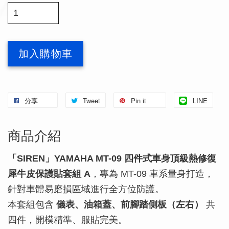
加入購物車
分享
Tweet
Pin it
LINE
商品介紹
「SIREN」YAMAHA MT-09 四件式車身頂級熱修復
犀牛皮保護貼套組 A
，專為 MT-09 車系量身打造，
針對車體易磨損區域進行全方位防護。
本套組包含
儀表、油箱蓋、前腳踏側板（左右）
共
四件，開模精準、服貼完美。