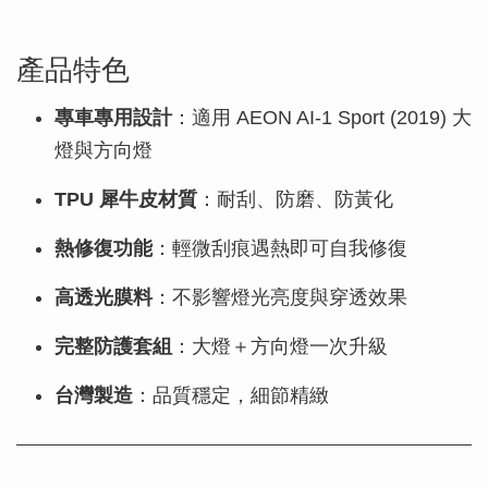
產品特色
專車專用設計
：適用 AEON AI-1 Sport (2019) 大
燈與方向燈
TPU 犀牛皮材質
：耐刮、防磨、防黃化
熱修復功能
：輕微刮痕遇熱即可自我修復
高透光膜料
：不影響燈光亮度與穿透效果
完整防護套組
：大燈＋方向燈一次升級
台灣製造
：品質穩定，細節精緻