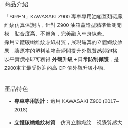
商品介紹
「SIREN」KAWASAKI Z900 專車專用油箱蓋類碳纖
維紋仿真保護貼，針對 Z900 油箱蓋造型精準量測開
模，貼合度高、不翹角，完美融入車身線條。
採用立體碳纖維紋貼紙材質，展現逼真的立體織紋效
果，讓原本的塑料油箱蓋瞬間提升外觀質感與跑格。
以平實價格即可獲得
外觀升級＋日常防刮保護
，是
Z900車主最受歡迎的高 CP 值外觀升級小物。
產品特色
專車專用設計
：適用 KAWASAKI Z900 (2017–
2018)
立體碳纖維紋材質
：仿真立體織紋，視覺質感大