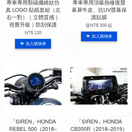
專車專用類碳纖維紋仿
專車專用頂級熱修復螢
真 LOGO 貼紙套組（左
幕犀牛皮、抗UV螢幕保
右一對）｜立體質感｜
護貼膜
視覺升級｜防刮保護
從
NT$ 350
起
NT$ 120
加入購物車
加入購物車
「SIREN」HONDA
「SIREN」HONDA
REBEL 500（2018–
CB300R（2018–2019）