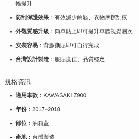
幅提升
防刮保護效果
：有效減少鑰匙、衣物摩擦刮痕
外觀質感升級
：簡單貼上即可提升車體視覺層次
安裝容易
：背膠撕貼即可自行完成
台灣設計製造
：服貼度佳、品質穩定
規格資訊
適用車款
：KAWASAKI Z900
年份
：2017–2018
部位
：油箱蓋
產地
：台灣製造