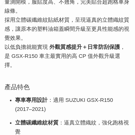
量測開模，服貼度高、不翹角，完美貼合超跑格車身
線條。
採用立體碳纖維紋貼紙材質，呈現逼真的立體織紋質
感，讓原本的塑料油箱蓋瞬間升級至更具性能感的視
覺效果。
以低負擔就能實現
外觀質感提升＋日常防刮保護
，
是 GSX-R150 車主最實用的高 CP 值外觀升級選
擇。
產品特色
專車專用設計
：適用 SUZUKI GSX-R150
(2017–2021)
立體碳纖維紋材質
：逼真立體織紋，強化跑格視
覺