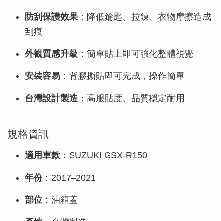
防刮保護效果
：降低鑰匙、拉鍊、衣物摩擦造成
刮痕
外觀質感升級
：簡單貼上即可強化整體視覺
安裝容易
：背膠撕貼即可完成，操作簡單
台灣設計製造
：高服貼度、品質穩定耐用
規格資訊
適用車款
：SUZUKI GSX-R150
年份
：2017–2021
部位
：油箱蓋