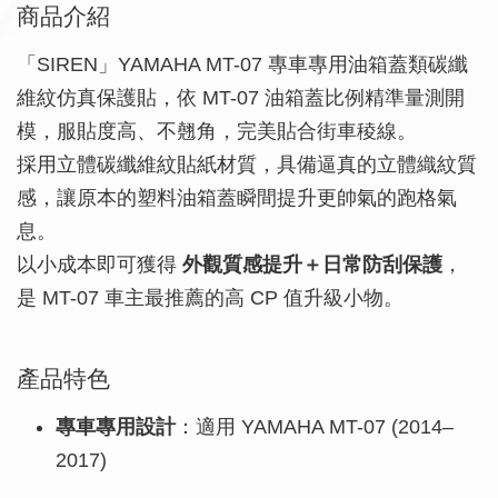
商品介紹
「SIREN」YAMAHA MT-07 專車專用油箱蓋類碳纖
維紋仿真保護貼，依 MT-07 油箱蓋比例精準量測開
模，服貼度高、不翹角，完美貼合街車稜線。
採用立體碳纖維紋貼紙材質，具備逼真的立體織紋質
感，讓原本的塑料油箱蓋瞬間提升更帥氣的跑格氣
息。
以小成本即可獲得
外觀質感提升＋日常防刮保護
，
是 MT-07 車主最推薦的高 CP 值升級小物。
產品特色
專車專用設計
：適用 YAMAHA MT-07 (2014–
2017)