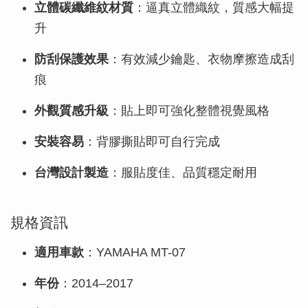
立體碳纖維紋材質
：逼真立體織紋，質感大幅提
升
防刮保護效果
：有效減少鑰匙、衣物摩擦造成刮
痕
外觀質感升級
：貼上即可強化整體視覺風格
安裝容易
：背膠撕貼即可自行完成
台灣設計製造
：服貼度佳、品質穩定耐用
規格資訊
適用車款
：YAMAHA MT-07
年份
：2014–2017