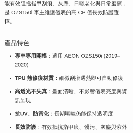
能有效阻擋指甲刮痕、灰塵、日曬老化與日常磨擦，
是 OZS150i 車主維護儀表的高 CP 值長效防護選
擇。
產品特色
專車專用開模
：適用 AEON OZS150i (2019–
2020)
TPU 熱修復材質
：細微刮痕遇熱即可自動修復
高透光不失真
：畫面清晰、不影響儀表亮度與資
訊呈現
抗UV、防黃化
：長期曝曬仍能保持透明度
長效防護
：有效抵抗指甲痕、髒污、灰塵與紫外