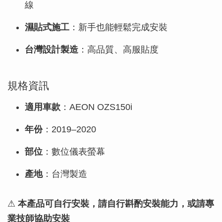
線
濕貼式施工
：新手也能輕鬆完成安裝
台灣設計製造
：高品質、高服貼度
規格資訊
適用車款
：AEON OZS150i
年份
：2019–2020
部位
：數位儀表螢幕
產地
：台灣製造
⚠
本產品可自行安裝，請自行斟酌安裝能力，或請專
業技師協助安裝