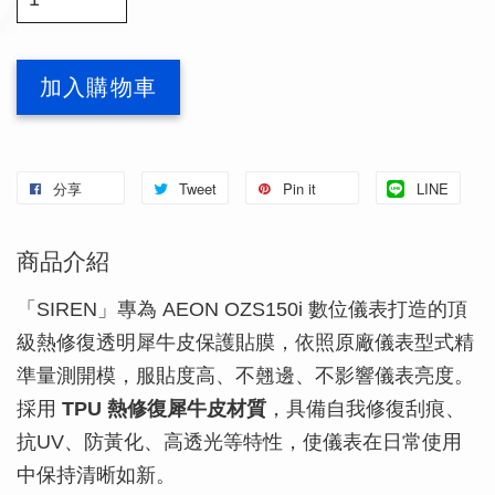
加入購物車
分享
Tweet
Pin it
LINE
商品介紹
「SIREN」專為 AEON OZS150i 數位儀表打造的頂
級熱修復透明犀牛皮保護貼膜，依照原廠儀表型式精
準量測開模，服貼度高、不翹邊、不影響儀表亮度。
採用
TPU 熱修復犀牛皮材質
，具備自我修復刮痕、
抗UV、防黃化、高透光等特性，使儀表在日常使用
中保持清晰如新。