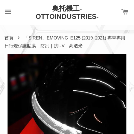
奧托機工-
OTTOINDUSTRIES-
›
首頁
「SIREN」EMOVING iE125 (2019–2021) 專車專用
日行燈保護貼膜｜防刮｜抗UV｜高透光