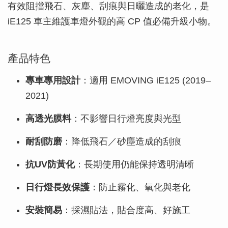
有效阻擋飛石、灰塵、刮痕與日曬造成的老化，是
iE125 車主維護車燈外觀的高 CP 值必備升級小物。
產品特色
專車專用設計
：適用 EMOVING iE125 (2019–
2021)
高透光膜料
：不影響日行燈亮度與光型
耐刮防磨
：降低飛石／砂塵造成的刮痕
抗UV防黃化
：長期使用仍能保持透明清晰
日行燈長效保護
：防止霧化、氧化與老化
安裝簡易
：採濕貼法，貼合度高、好施工