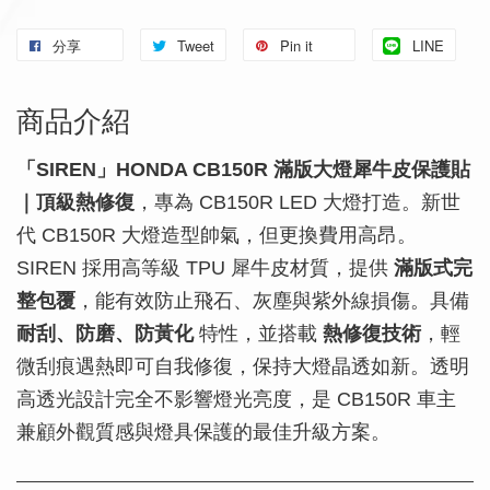
分享
Tweet
Pin it
LINE
商品介紹
「SIREN」HONDA CB150R 滿版大燈犀牛皮保護貼
｜頂級熱修復
，專為 CB150R LED 大燈打造。新世
代 CB150R 大燈造型帥氣，但更換費用高昂。
SIREN 採用高等級 TPU 犀牛皮材質，提供
滿版式完
整包覆
，能有效防止飛石、灰塵與紫外線損傷。具備
耐刮、防磨、防黃化
特性，並搭載
熱修復技術
，輕
微刮痕遇熱即可自我修復，保持大燈晶透如新。透明
高透光設計完全不影響燈光亮度，是 CB150R 車主
兼顧外觀質感與燈具保護的最佳升級方案。