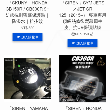
「SKUNY」HONDA
「SIREN」SYM JETS
CB150R / CB300R 9H
／JET SR
防眩抗刮螢幕保護貼｜
125（2015–） 專車專用
防潑水｜抗指紋
頂級熱修復螢幕犀牛
皮、抗UV保護貼膜
NT$ 590
從
NT$ 350
起
加入購物車
加入購物車
「SIREN」YAMAHA
「SIREN」HONDA