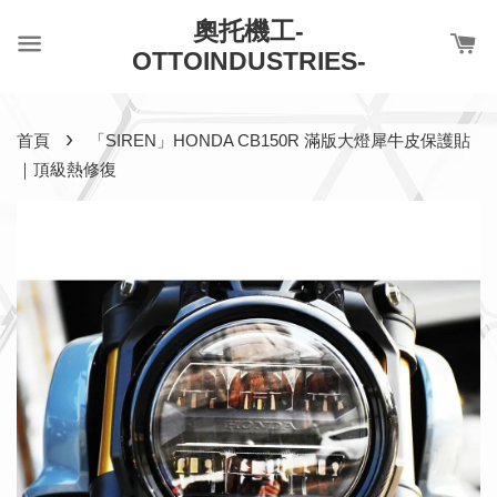
奧托機工-
OTTOINDUSTRIES-
›
首頁
「SIREN」HONDA CB150R 滿版大燈犀牛皮保護貼
｜頂級熱修復