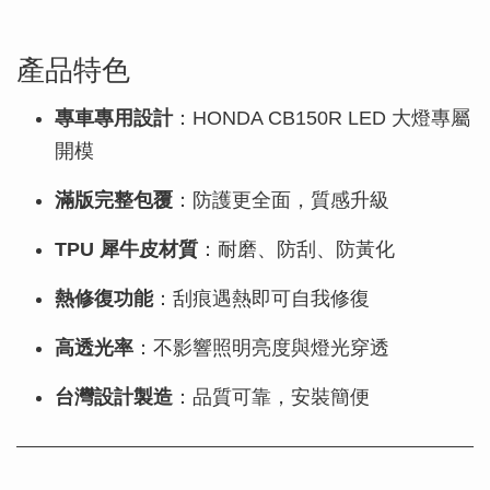
產品特色
專車專用設計
：HONDA CB150R LED 大燈專屬
開模
滿版完整包覆
：防護更全面，質感升級
TPU 犀牛皮材質
：耐磨、防刮、防黃化
熱修復功能
：刮痕遇熱即可自我修復
高透光率
：不影響照明亮度與燈光穿透
台灣設計製造
：品質可靠，安裝簡便