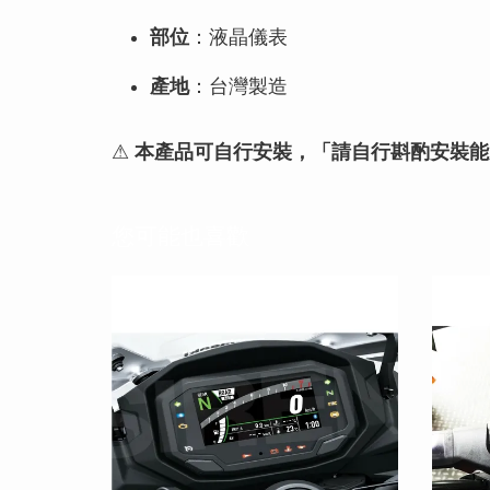
部位
：液晶儀表
產地
：台灣製造
⚠
本產品可自行安裝，「請自行斟酌安裝能
您可能也喜歡