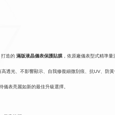
8) 打造的
滿版液晶儀表保護貼膜
，依原廠儀表型式精準量
有高透光、不影響顯示、自我修復細微刮痕、抗UV、防
主維持儀表亮麗如新的最佳升級選擇。