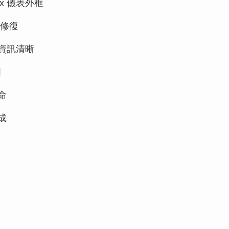
ax 儀表外框
修復
資訊清晰
明
命
成