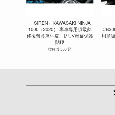
「SIREN」KAWASAKI NINJA
1000（2020） 專車專用頂級熱
CB30
修復螢幕犀牛皮、抗UV螢幕保護
用頂
貼膜
從
NT$ 350
起