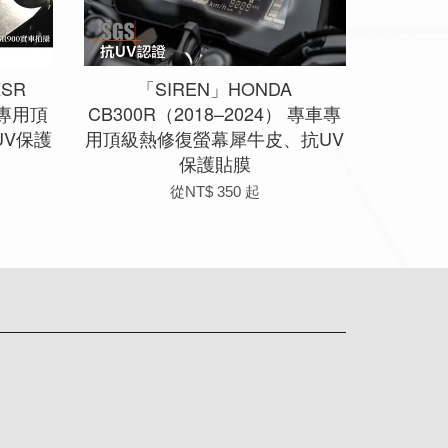
XSR
「SIREN」HONDA
車專用頂
CB300R（2018–2024） 專車專
V保護
用頂級熱修復螢幕犀牛皮、抗UV
保護貼膜
從
NT$ 350
起
app
Line