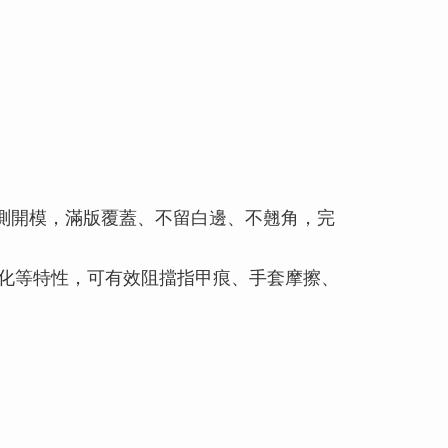
測開模，滿版覆蓋、不留白邊、不翹角，完
黃化等特性，可有效阻擋指甲痕、手套摩擦、