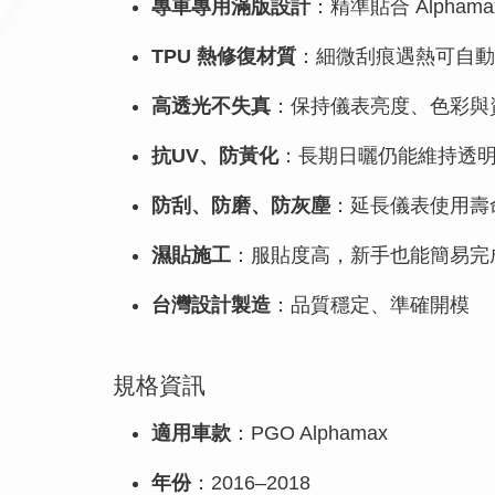
專車專用滿版設計
：精準貼合 Alpham
TPU 熱修復材質
：細微刮痕遇熱可自動
高透光不失真
：保持儀表亮度、色彩與
抗UV、防黃化
：長期日曬仍能維持透
防刮、防磨、防灰塵
：延長儀表使用壽
濕貼施工
：服貼度高，新手也能簡易完
台灣設計製造
：品質穩定、準確開模
規格資訊
適用車款
：PGO Alphamax
年份
：2016–2018