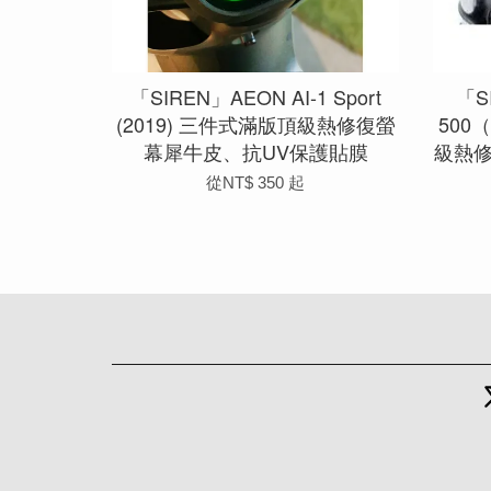
「SIREN」AEON AI-1 Sport
「S
(2019) 三件式滿版頂級熱修復螢
500
幕犀牛皮、抗UV保護貼膜
級熱
從
NT$ 350
起