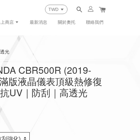
線上商店
最新消息
關於奧托
聯絡我們
高透光
A CBR500R (2019-
專用滿版液晶儀表頂級熱修復
抗UV｜防刮｜高透光