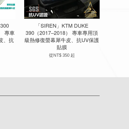
300
「SIREN」KTM DUKE
0） 專車
390（2017–2018） 專車專用頂
皮、抗
級熱修復螢幕犀牛皮、抗UV保護
貼膜
從
NT$ 350
起
app
Line