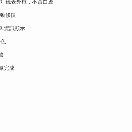
0R 儀表外框，不留白邊
動修復
與資訊顯示
變色
痕
鬆完成