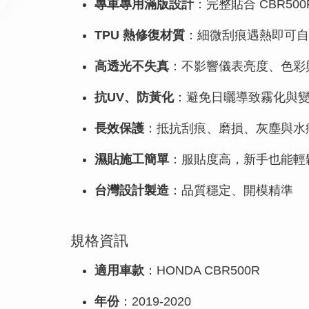
專車專用滿版設計
：完整貼合 CBR50
TPU 熱修復材質
：細微刮痕遇熱即可自
高透光不失真
：不影響儀表亮度、色彩
抗UV、防黃化
：避免日曬導致霧化與
長效保護
：抵抗刮痕、磨損、灰塵與水
濕貼施工簡單
：服貼度高，新手也能輕
台灣設計製造
：品質穩定、開模精準
規格資訊
適用車款
：HONDA CBR500R
年份
：2019-2020