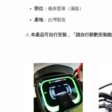
部位
：儀表螢幕（滿版）
產地
：台灣製造
⚠
本產品可自行安裝，「請自行斟酌安裝能
您可能也喜歡