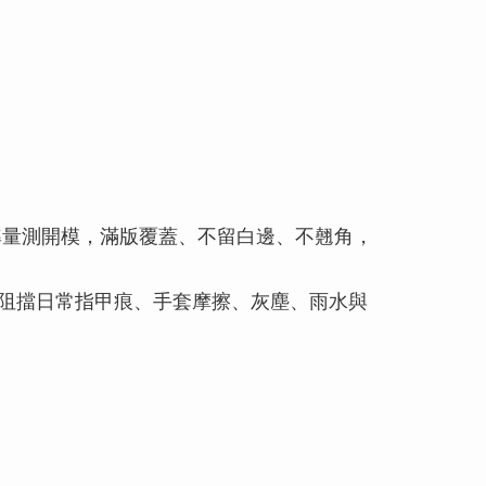
準量測開模，滿版覆蓋、不留白邊、不翹角，
效阻擋日常指甲痕、手套摩擦、灰塵、雨水與