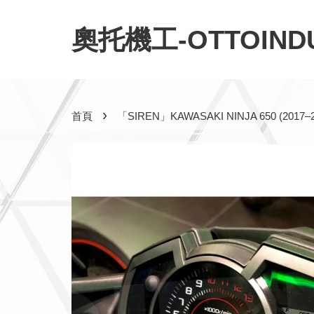
奧托機工-OTTOINDU
›
首頁
「SIREN」KAWASAKI NINJA 650