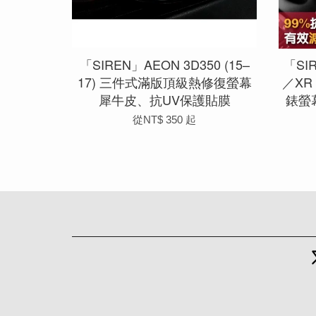
「SIREN」AEON 3D350 (15–
「SIR
17) 三件式滿版頂級熱修復螢幕
／XR
犀牛皮、抗UV保護貼膜
錶螢
從
NT$ 350
起