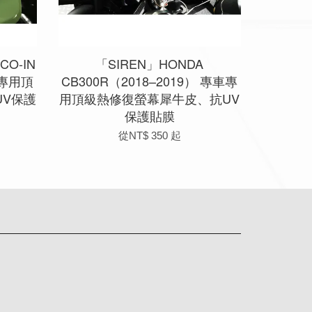
CO-IN
「SIREN」HONDA
車專用頂
CB300R（2018–2019） 專車專
V保護
用頂級熱修復螢幕犀牛皮、抗UV
保護貼膜
從
NT$ 350
起
app
Line