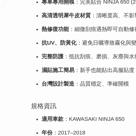
專車專用開模
：完美貼合 NINJA 650 (
高清透明犀牛皮材質
：清晰度高、不影
熱修復功能
：細微刮痕遇熱即可自動修
抗UV、防黃化
：避免日曬導致霧化與
完整防護
：抵抗刮痕、磨損、灰塵與水
濕貼施工簡易
：新手也能貼出高服貼度
台灣設計製造
：品質穩定、準確開模
規格資訊
適用車款
：KAWASAKI NINJA 650
年份
：2017–2018