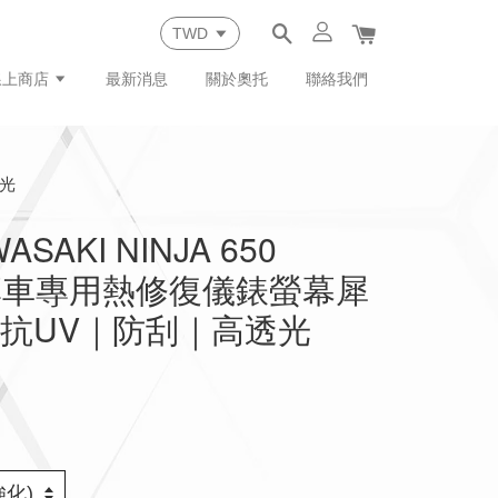
線上商店
最新消息
關於奧托
聯絡我們
透光
SAKI NINJA 650
8) 專車專用熱修復儀錶螢幕犀
抗UV｜防刮｜高透光