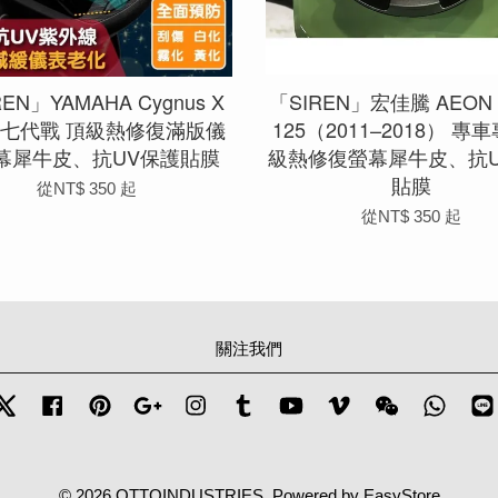
EN」YAMAHA Cygnus X
「SIREN」宏佳騰 AEON 
 七代戰 頂級熱修復滿版儀
125（2011–2018） 專
幕犀牛皮、抗UV保護貼膜
級熱修復螢幕犀牛皮、抗U
貼膜
從
NT$ 350
起
從
NT$ 350
起
關注我們
Twitter
Facebook
Pinterest
Google
Instagram
Tumblr
YouTube
Vimeo
Wechat
Whats
© 2026 OTTOINDUSTRIES. Powered by
EasyStore