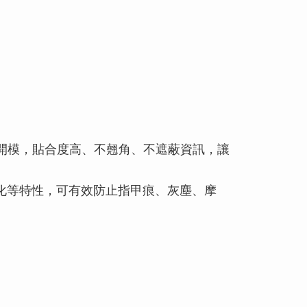
表形狀精準開模，貼合度高、不翹角、不遮蔽資訊，讓
化等特性，可有效防止指甲痕、灰塵、摩