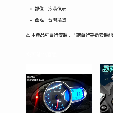
部位
：液晶儀表
產地
：台灣製造
⚠
本產品可自行安裝，「請自行斟酌安裝能
您可能也喜歡