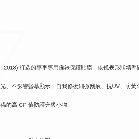
650 (2017–2018) 打造的專車專用儀錶保護貼膜，依儀
光、不影響螢幕顯示、自我修復細微刮痕、抗UV、防黃
主必備的高 CP 值防護升級小物。