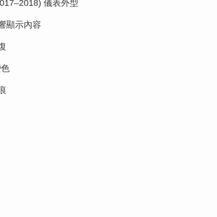
2017–2018) 儀表外型
響顯示內容
復
變色
痕