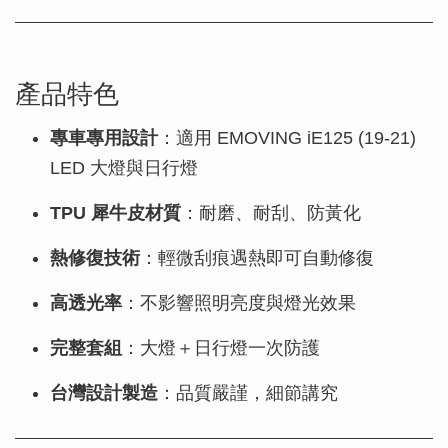
產品特色
專車專用設計
：適用 EMOVING iE125 (19-21)
LED 大燈與日行燈
TPU 犀牛皮材質
：耐磨、耐刮、防黃化
熱修復技術
：輕微刮痕遇熱即可自動修復
高透光率
：不影響照明亮度與燈光效果
完整套組
：大燈＋日行燈一次防護
台灣設計製造
：品質嚴謹，細節講究