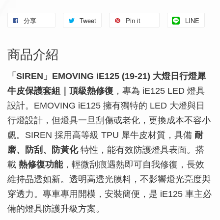
分享
Tweet
Pin it
LINE
商品介紹
「SIREN」EMOVING iE125 (19-21) 大燈日行燈犀
牛皮保護套組｜頂級熱修復
，專為 iE125 LED 燈具
設計。EMOVING iE125 擁有獨特的 LED 大燈與日
行燈設計，但燈具一旦刮傷或老化，更換成本不容小
覷。SIREN 採用高等級 TPU 犀牛皮材質，具備
耐
磨、防刮、防黃化
特性，能有效防護燈具表面。搭
載
熱修復功能
，輕微刮痕遇熱即可自我修復，長效
維持晶透如新。透明高透光膜料，不影響燈光亮度與
穿透力。專車專用開模，安裝簡便，是 iE125 車主必
備的燈具防護升級方案。