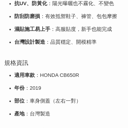
抗UV、防黃化
：陽光曝曬也不霧化、不變色
防刮防磨損
：有效抵禦鞋子、褲管、包包摩擦
濕貼施工易上手
：高服貼度，新手也能完成
台灣設計製造
：品質穩定、開模精準
規格資訊
適用車款
：HONDA CB650R
年份
：2019
部位
：車身側蓋（左右一對）
產地
：台灣製造