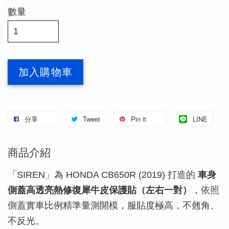
數量
加入購物車
分享
Tweet
Pin it
LINE
商品介紹
「SIREN」為 HONDA CB650R (2019) 打造的
車身
側蓋高透亮熱修復犀牛皮保護貼（左右一對）
，依照
側蓋實車比例精準量測開模，服貼度極高，不翹角、
不反光。