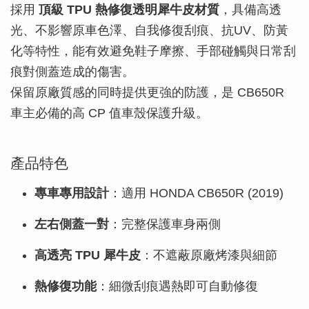
採用
頂級 TPU 熱修復透明犀牛皮材質
，具備高透
光、不影響原車色澤、自我修復刮痕、抗UV、防黃
化等特性，能有效避免鞋子摩擦、手部碰觸與日常刮
痕對側蓋造成的傷害。
保留原廠質感的同時提供更強的防護，是 CB650R
車主必備的高 CP 值車殼保護升級。
產品特色
專車專用設計
：適用 HONDA CB650R (2019)
左右側蓋一對
：完整保護車身兩側
高透亮 TPU 犀牛皮
：不遮蔽原廠烤漆與細節
熱修復功能
：細微刮痕遇熱即可自動修復