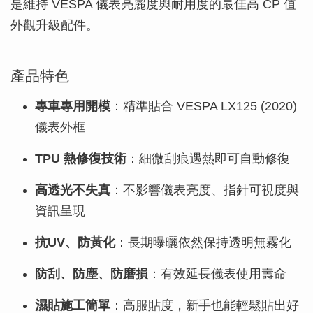
是維持 VESPA 儀表亮麗度與耐用度的最佳高 CP 值
外觀升級配件。
產品特色
專車專用開模
：精準貼合 VESPA LX125 (2020)
儀表外框
TPU 熱修復技術
：細微刮痕遇熱即可自動修復
高透光不失真
：不影響儀表亮度、指針可視度與
資訊呈現
抗UV、防黃化
：長期曝曬依然保持透明無霧化
防刮、防塵、防磨損
：有效延長儀表使用壽命
濕貼施工簡單
：高服貼度，新手也能輕鬆貼出好