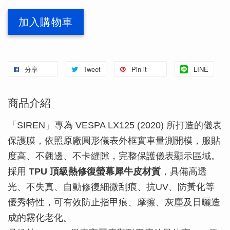
加入購物車
分享
Tweet
Pin it
LINE
商品介紹
「SIREN」專為 VESPA LX125 (2020) 所打造的儀表
保護膜，依照原廠圓形儀表外框實車量測開模，服貼
度高、不翹邊、不卡縫隙，完整保護儀表顯示區域。
採用
TPU 頂級熱修復螢幕犀牛皮材質
，具備高透
光、不失真、自動修復細微刮痕、抗UV、防黃化等
優秀特性，可有效防止指甲痕、摩擦、灰塵及日曬造
成的霧化老化。