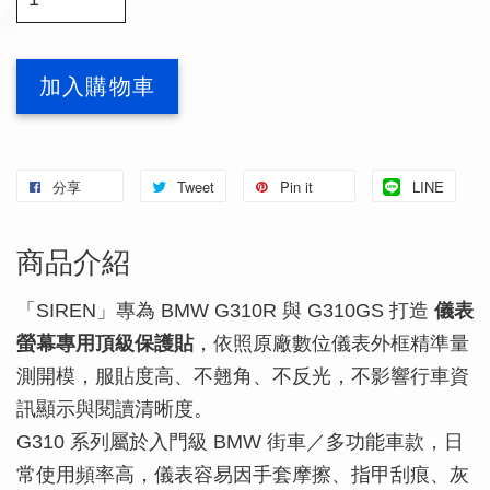
加入購物車
分享
Tweet
Pin it
LINE
商品介紹
「SIREN」專為 BMW G310R 與 G310GS 打造
儀表
螢幕專用頂級保護貼
，依照原廠數位儀表外框精準量
測開模，服貼度高、不翹角、不反光，不影響行車資
訊顯示與閱讀清晰度。
G310 系列屬於入門級 BMW 街車／多功能車款，日
常使用頻率高，儀表容易因手套摩擦、指甲刮痕、灰