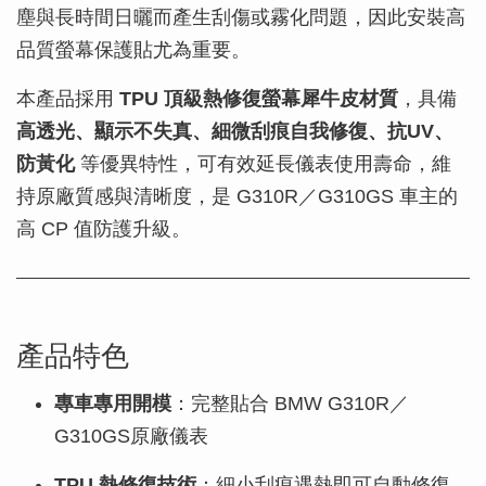
塵與長時間日曬而產生刮傷或霧化問題，因此安裝高
品質螢幕保護貼尤為重要。
本產品採用
TPU 頂級熱修復螢幕犀牛皮材質
，具備
高透光、顯示不失真、細微刮痕自我修復、抗UV、
防黃化
等優異特性，可有效延長儀表使用壽命，維
持原廠質感與清晰度，是 G310R／G310GS 車主的
高 CP 值防護升級。
產品特色
專車專用開模
：完整貼合 BMW G310R／
G310GS原廠儀表
TPU 熱修復技術
：細小刮痕遇熱即可自動修復