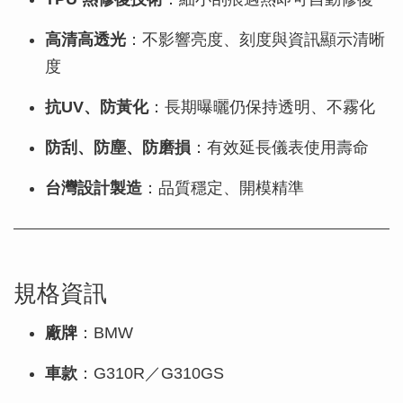
高清高透光
：不影響亮度、刻度與資訊顯示清晰
度
抗UV、防黃化
：長期曝曬仍保持透明、不霧化
防刮、防塵、防磨損
：有效延長儀表使用壽命
台灣設計製造
：品質穩定、開模精準
規格資訊
廠牌
：BMW
車款
：G310R／G310GS