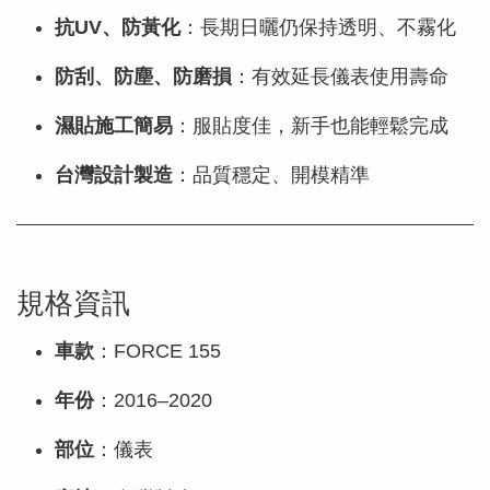
抗UV、防黃化
：長期日曬仍保持透明、不霧化
防刮、防塵、防磨損
：有效延長儀表使用壽命
濕貼施工簡易
：服貼度佳，新手也能輕鬆完成
台灣設計製造
：品質穩定、開模精準
規格資訊
車款
：FORCE 155
年份
：2016–2020
部位
：儀表