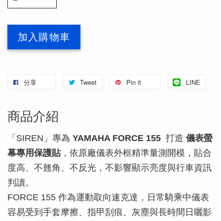
加入購物車
分享
Tweet
Pin it
LINE
商品介紹
「SIREN」專為
YAMAHA FORCE 155
打造
儀表螢
幕專用保護貼
，依原廠儀表外框精準量測開模，貼合
度高、不翹角、不反光，不影響顯示亮度與行車資訊
判讀。
FORCE 155 作為運動取向速克達，日常騎乘中儀表
容易受到手套摩擦、指甲刮痕、灰塵與長時間日曬影