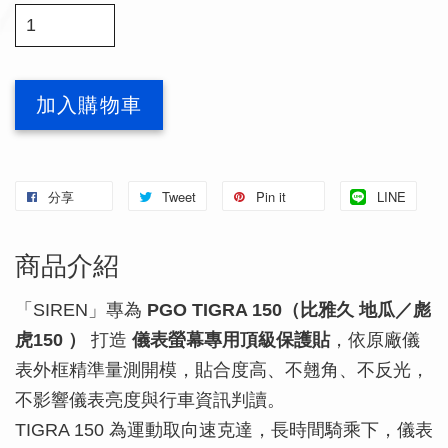
加入購物車
分享
Tweet
Pin it
LINE
商品介紹
「SIREN」專為
PGO TIGRA 150（比雅久 地瓜／彪
虎150 ）
打造
儀表螢幕專用頂級保護貼
，依原廠儀
表外框精準量測開模，貼合度高、不翹角、不反光，
不影響儀表亮度與行車資訊判讀。
TIGRA 150 為運動取向速克達，長時間騎乘下，儀表