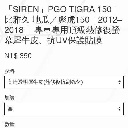
「SIREN」PGO TIGRA 150｜
比雅久 地瓜／彪虎150｜2012–
2018｜ 專車專用頂級熱修復螢
幕犀牛皮、抗UV保護貼膜
NT$ 350
膜料
加購
數量