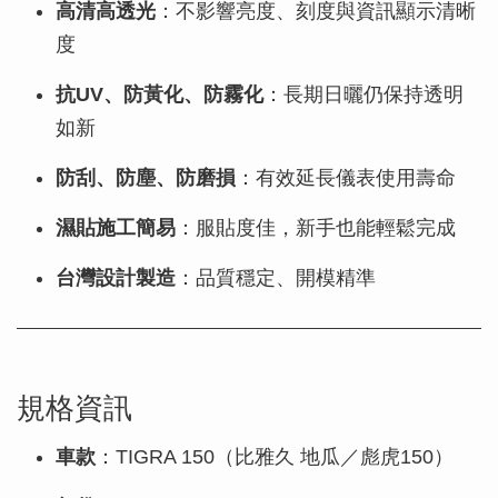
高清高透光
：不影響亮度、刻度與資訊顯示清晰
度
抗UV、防黃化、防霧化
：長期日曬仍保持透明
如新
防刮、防塵、防磨損
：有效延長儀表使用壽命
濕貼施工簡易
：服貼度佳，新手也能輕鬆完成
台灣設計製造
：品質穩定、開模精準
規格資訊
車款
：TIGRA 150（比雅久 地瓜／彪虎150）