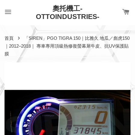
奧托機工-
OTTOINDUSTRIES-
›
首頁
「SIREN」PGO TIGRA 150｜比雅久 地瓜／彪虎150
｜2012–2018｜ 專車專用頂級熱修復螢幕犀牛皮、抗UV保護貼
膜