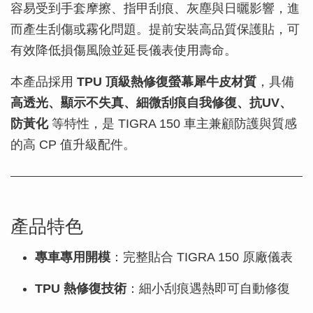
容易受到手套摩擦、指甲刮痕、灰塵與日曬影響，進
而產生刮傷或霧化問題。提前安裝高品質保護貼，可
有效降低損傷風險並延長儀表使用壽命。
本產品採用
TPU 頂級熱修復螢幕犀牛皮材質
，具備
高透光、顯示不失真、細微刮痕自我修復、抗UV、
防黃化
等特性，是 TIGRA 150 車主兼顧防護與質感
的高 CP 值升級配件。
產品特色
專車專用開模
：完整貼合 TIGRA 150 原廠儀表
TPU 熱修復技術
：細小刮痕遇熱即可自動修復