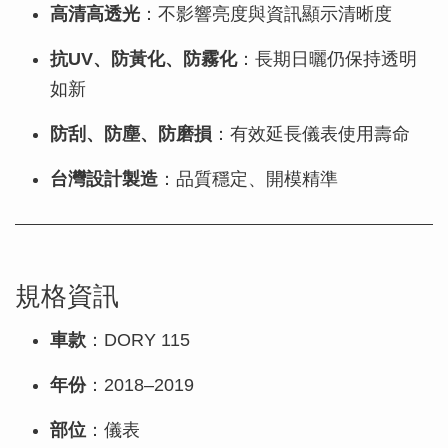
高清高透光
：不影響亮度與資訊顯示清晰度
抗UV、防黃化、防霧化
：長期日曬仍保持透明
如新
防刮、防塵、防磨損
：有效延長儀表使用壽命
台灣設計製造
：品質穩定、開模精準
規格資訊
車款
：DORY 115
年份
：2018–2019
部位
：儀表