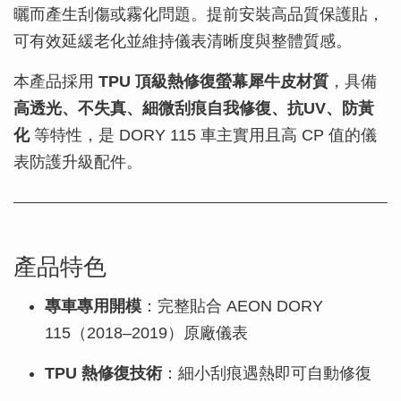
曬而產生刮傷或霧化問題。提前安裝高品質保護貼，
可有效延緩老化並維持儀表清晰度與整體質感。
本產品採用
TPU 頂級熱修復螢幕犀牛皮材質
，具備
高透光、不失真、細微刮痕自我修復、抗UV、防黃
化
等特性，是 DORY 115 車主實用且高 CP 值的儀
表防護升級配件。
產品特色
專車專用開模
：完整貼合 AEON DORY
115（2018–2019）原廠儀表
TPU 熱修復技術
：細小刮痕遇熱即可自動修復