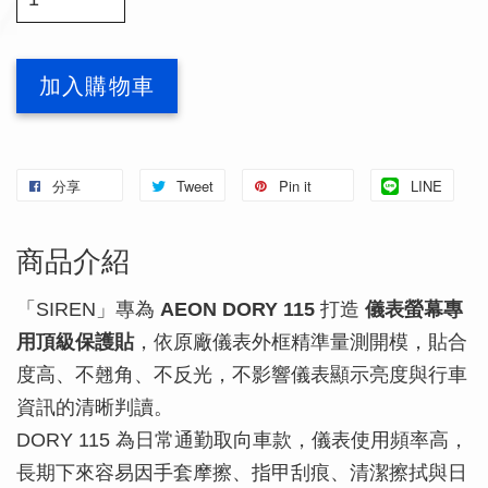
加入購物車
分享
Tweet
Pin it
LINE
商品介紹
「SIREN」專為
AEON DORY 115
打造
儀表螢幕專
用頂級保護貼
，依原廠儀表外框精準量測開模，貼合
度高、不翹角、不反光，不影響儀表顯示亮度與行車
資訊的清晰判讀。
DORY 115 為日常通勤取向車款，儀表使用頻率高，
長期下來容易因手套摩擦、指甲刮痕、清潔擦拭與日