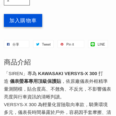
加入購物車
分享
Tweet
Pin it
LINE
商品介紹
「SIREN」專為
KAWASAKI VERSYS-X 300
打
造
儀表螢幕專用頂級保護貼
，依原廠儀表外框精準
量測開模，貼合度高、不翹角、不反光，不影響儀表
亮度與行車資訊的清晰判讀。
VERSYS-X 300 為輕量化冒險取向車款，騎乘環境
多元，儀表長時間暴露於戶外，容易因手套摩擦、清