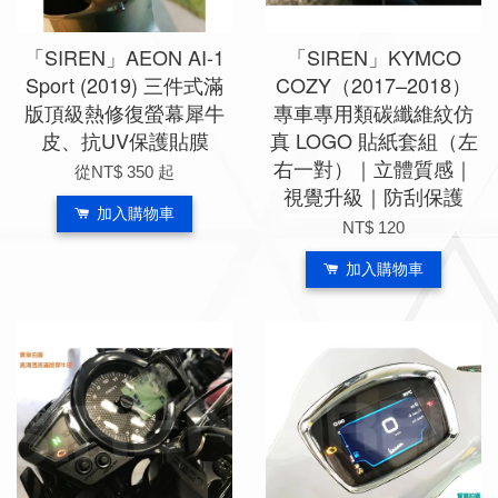
「SIREN」AEON AI-1
「SIREN」KYMCO
Sport (2019) 三件式滿
COZY（2017–2018）
版頂級熱修復螢幕犀牛
專車專用類碳纖維紋仿
皮、抗UV保護貼膜
真 LOGO 貼紙套組（左
右一對）｜立體質感｜
從
NT$ 350
起
視覺升級｜防刮保護
加入購物車
NT$ 120
加入購物車