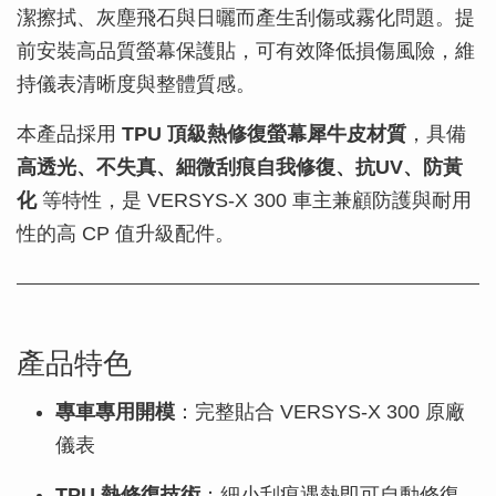
潔擦拭、灰塵飛石與日曬而產生刮傷或霧化問題。提
前安裝高品質螢幕保護貼，可有效降低損傷風險，維
持儀表清晰度與整體質感。
本產品採用
TPU 頂級熱修復螢幕犀牛皮材質
，具備
高透光、不失真、細微刮痕自我修復、抗UV、防黃
化
等特性，是 VERSYS-X 300 車主兼顧防護與耐用
性的高 CP 值升級配件。
產品特色
專車專用開模
：完整貼合 VERSYS-X 300 原廠
儀表
TPU 熱修復技術
：細小刮痕遇熱即可自動修復