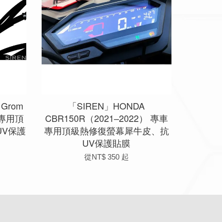
Grom
「SIREN」HONDA
車專用頂
CBR150R（2021–2022） 專車
V保護
專用頂級熱修復螢幕犀牛皮、抗
UV保護貼膜
從
NT$ 350
起