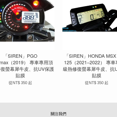
「SIREN」PGO
「SIREN」HONDA MSX 
hamax（2019） 專車專用頂
125（2021–2022） 專
修復螢幕犀牛皮、抗UV保護
級熱修復螢幕犀牛皮、抗U
貼膜
貼膜
從
NT$ 350
起
從
NT$ 350
起
關注我們