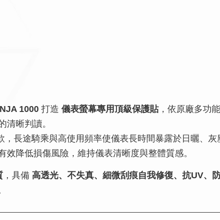
NJA 1000
打造
儀表螢幕專用頂級保護貼
，依原廠多功
的清晰判讀。
動旅跑定位車款，長途騎乘與高使用頻率使儀表長時間暴露於日
有效降低損傷風險，維持儀表清晰度與整體質感。
質
，具備
高透光、不失真、細微刮痕自我修復、抗UV、
。