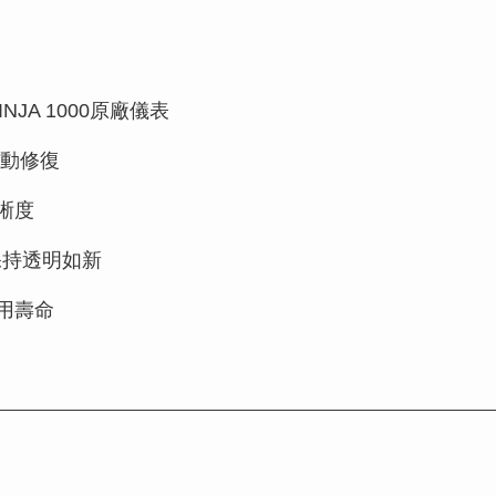
INJA 1000原廠儀表
動修復
晰度
保持透明如新
用壽命