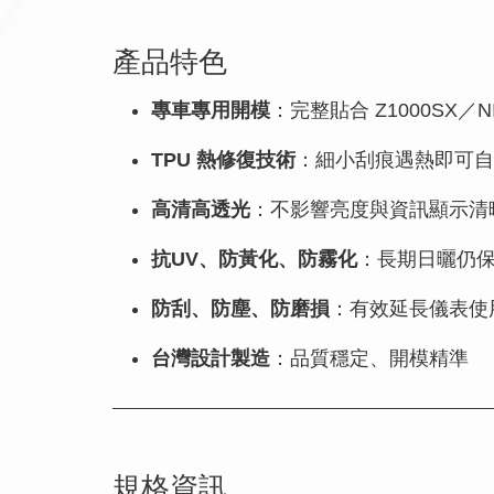
產品特色
專車專用開模
：完整貼合 Z1000SX／N
TPU 熱修復技術
：細小刮痕遇熱即可自
高清高透光
：不影響亮度與資訊顯示清
抗UV、防黃化、防霧化
：長期日曬仍
防刮、防塵、防磨損
：有效延長儀表使
台灣設計製造
：品質穩定、開模精準
規格資訊