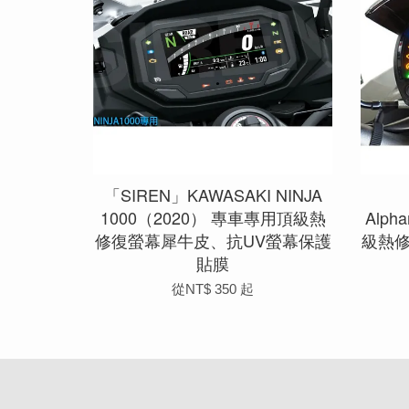
「SIREN」KAWASAKI NINJA
1000（2020） 專車專用頂級熱
Alp
修復螢幕犀牛皮、抗UV螢幕保護
級熱
貼膜
從
NT$ 350
起