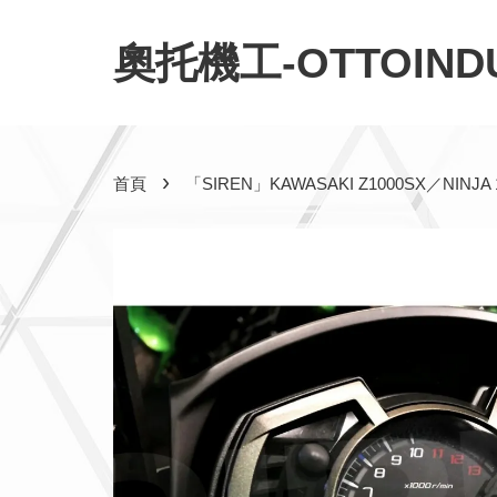
奧托機工-OTTOINDU
›
首頁
「SIREN」KAWASAKI Z1000SX／N