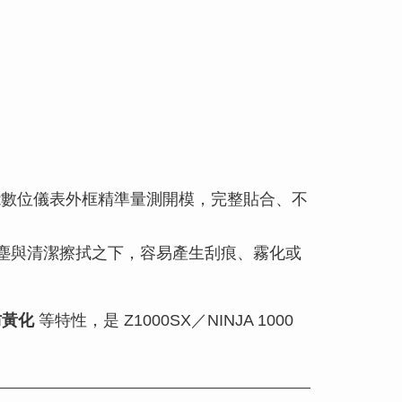
能數位儀表外框精準量測開模，完整貼合、不
曬、灰塵與清潔擦拭之下，容易產生刮痕、霧化或
防黃化
等特性，是 Z1000SX／NINJA 1000