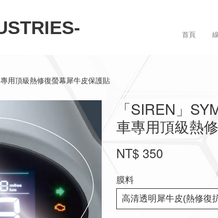
STRIES-
首頁
5–) 專車專用頂級熱修復螢幕犀牛皮保護貼
「SIREN」SYM 
車專用頂級熱
NT$ 350
膜料