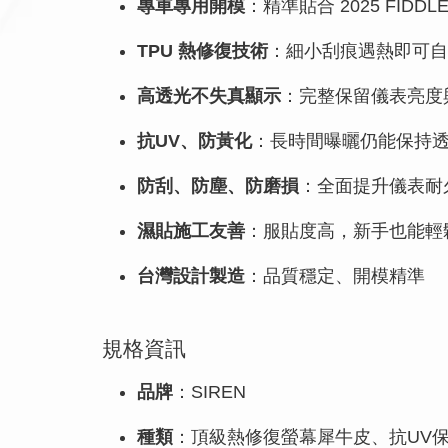
專車專用開模
：精準貼合 2025 FIDDL
TPU 熱修復技術
：細小刮痕遇熱即可自
高透光不失真顯示
：完整保留儀表亮度
抗UV、防黃化
：長時間曝曬仍能保持
防刮、防塵、防磨損
：全面提升儀表耐
濕貼施工友善
：服貼度高，新手也能輕
台灣設計製造
：品質穩定、開模精準
規格資訊
品牌
：SIREN
種類
：頂級熱修復螢幕犀牛皮、抗UV