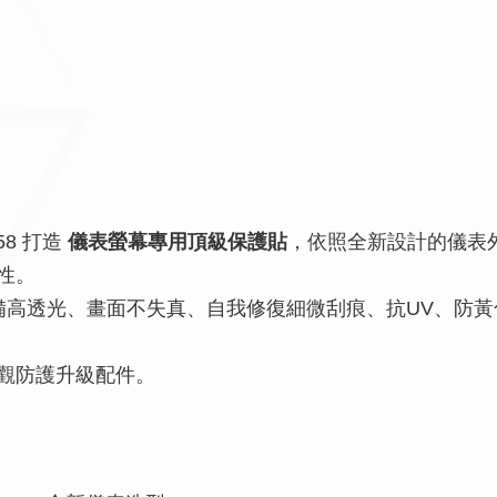
158 打造
儀表螢幕專用頂級保護貼
，依照全新設計的儀表
性。
備高透光、畫面不失真、自我修復細微刮痕、抗UV、防
 值外觀防護升級配件。