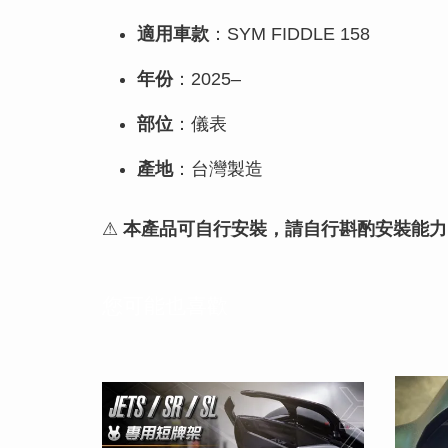
適用車款
：SYM FIDDLE 158
年份
：2025–
部位
：儀表
產地
：台灣製造
⚠
本產品可自行安裝，請自行斟酌安裝能力
您可能也喜歡