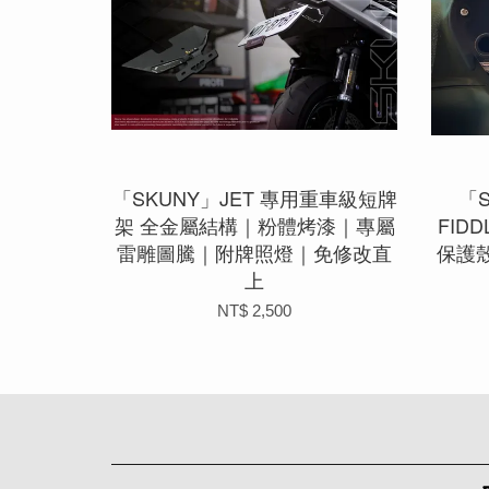
「SKUNY」JET 專用重車級短牌
「
架 全金屬結構｜粉體烤漆｜專屬
FIDD
雷雕圖騰｜附牌照燈｜免修改直
保護
上
NT$ 2,500