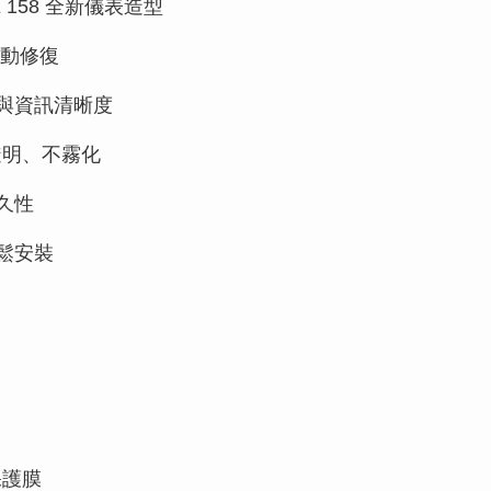
E 158 全新儀表造型
動修復
與資訊清晰度
透明、不霧化
久性
鬆安裝
保護膜