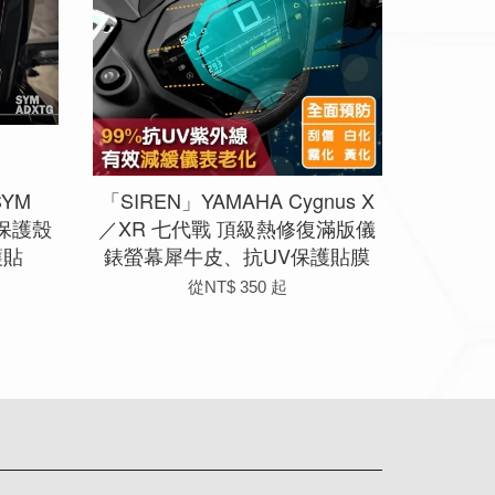
YM
「SIREN」YAMAHA Cygnus X
幕保護殼
／XR 七代戰 頂級熱修復滿版儀
護貼
錶螢幕犀牛皮、抗UV保護貼膜
從
NT$ 350
起