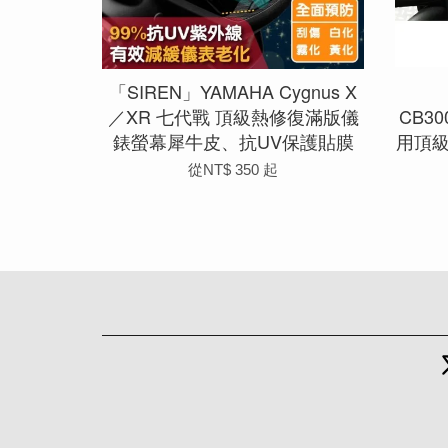
「SIREN」YAMAHA Cygnus X
／XR 七代戰 頂級熱修復滿版儀
CB30
錶螢幕犀牛皮、抗UV保護貼膜
用頂
從
NT$ 350
起