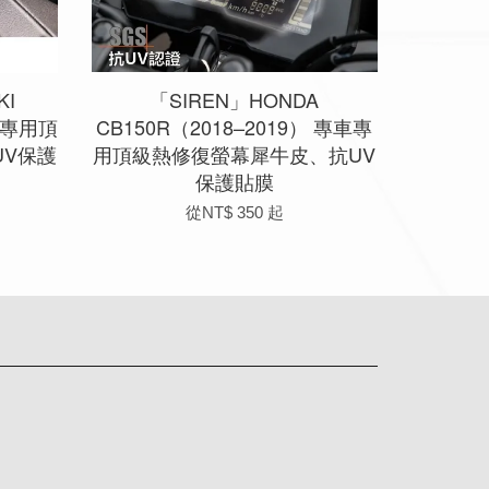
KI
「SIREN」HONDA
專車專用頂
CB150R（2018–2019） 專車專
V保護
用頂級熱修復螢幕犀牛皮、抗UV
保護貼膜
從
NT$ 350
起
app
Line