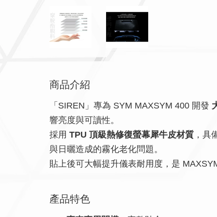
商品介紹
「SIREN」專為 SYM MAXSYM 400 開發
響亮度與可讀性。
採用
TPU 頂級熱修復螢幕犀牛皮材質
，具
與日曬造成的霧化老化問題。
貼上後可大幅提升儀表耐用度，是 MAXSYM
產品特色