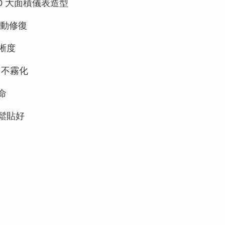
00 大面積儀表造型
動修復
晰度
、不霧化
命
鬆貼好