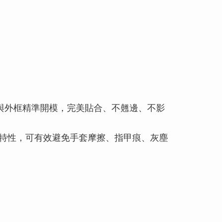
與外框精準開模，完美貼合、不翹邊、不影
等特性，可有效避免手套摩擦、指甲痕、灰塵