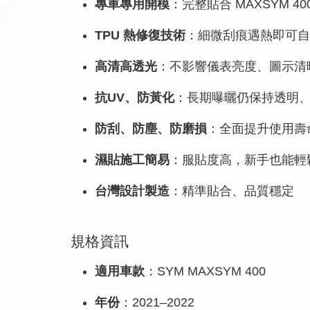
專車專用開模
：完整貼合 MAXSYM 4
TPU 熱修復技術
：細微刮痕遇熱即可自
高清高透光
：不影響儀表亮度、圖示清
抗UV、防黃化
：長期曝曬仍保持透明
防刮、防塵、防磨損
：全面提升使用壽
濕貼施工簡易
：服貼度高，新手也能輕
台灣設計製造
：精準貼合、品質穩定
規格資訊
適用車款
：SYM MAXSYM 400
年份
：2021–2022