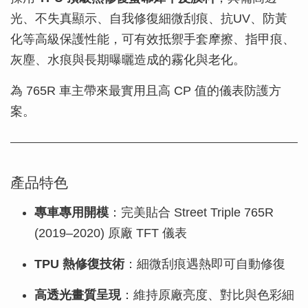
光、不失真顯示、自我修復細微刮痕、抗UV、防黃
化等高級保護性能，可有效抵禦手套摩擦、指甲痕、
灰塵、水痕與長期曝曬造成的霧化與老化。
為 765R 車主帶來最實用且高 CP 值的儀表防護方
案。
產品特色
專車專用開模
：完美貼合 Street Triple 765R
(2019–2020) 原廠 TFT 儀表
TPU 熱修復技術
：細微刮痕遇熱即可自動修復
高透光畫質呈現
：維持原廠亮度、對比與色彩細