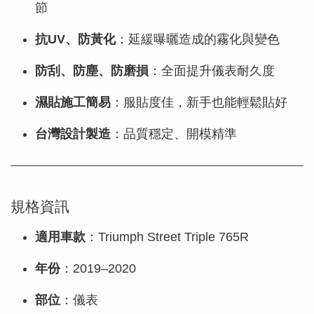
節
抗UV、防黃化
：延緩曝曬造成的霧化與變色
防刮、防塵、防磨損
：全面提升儀表耐久度
濕貼施工簡易
：服貼度佳，新手也能輕鬆貼好
台灣設計製造
：品質穩定、開模精準
規格資訊
適用車款
：Triumph Street Triple 765R
年份
：2019–2020
部位
：儀表