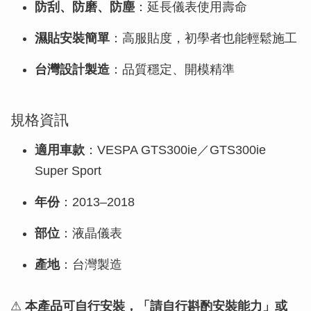
防刮、防磨、防塵
：延長儀表使用壽命
濕貼安裝簡單
：高服貼度，初學者也能輕鬆施工
台灣設計製造
：品質穩定、開模精準
規格資訊
適用車款
：VESPA GTS300ie／GTS300ie
Super Sport
年份
：2013–2018
部位
：液晶儀表
產地
：台灣製造
⚠
本產品可自行安裝，「請自行斟酌安裝能力」或