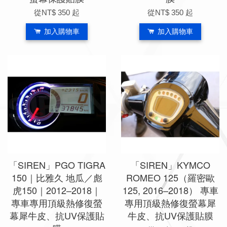
從
NT$ 350
起
從
NT$ 350
起
加入購物車
加入購物車
「SIREN」PGO TIGRA
「SIREN」KYMCO
150｜比雅久 地瓜／彪
ROMEO 125（羅密歐
虎150｜2012–2018｜
125, 2016–2018） 專車
專車專用頂級熱修復螢
專用頂級熱修復螢幕犀
幕犀牛皮、抗UV保護貼
牛皮、抗UV保護貼膜