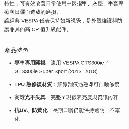
特性，可有效改善日常使用中因指甲、灰塵、手套摩
擦與日曬而造成的磨損。
讓經典 VESPA 儀表保持如新視覺，是外觀維護與防
護兼具的高 CP 值升級配件。
產品特色
專車專用開模
：適用 VESPA GTS300ie／
GTS300ie Super Sport (2013–2018)
TPU 熱修復材質
：細微刮痕遇熱即可自動修復
高透光不失真
：完整呈現儀表亮度與資訊內容
抗UV、防黃化
：長期日曬仍能保持透明、不霧
化