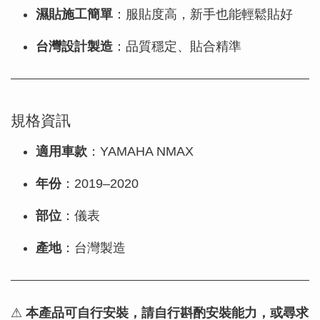
濕貼施工簡單
：服貼度高，新手也能輕鬆貼好
台灣設計製造
：品質穩定、貼合精準
規格資訊
適用車款
：YAMAHA NMAX
年份
：2019–2020
部位
：儀表
產地
：台灣製造
⚠
本產品可自行安裝，請自行斟酌安裝能力，或尋求