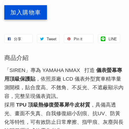
加入購物車
分享
Tweet
Pin it
LINE
商品介紹
「SIREN」專為 YAMAHA NMAX 打造
儀表螢幕專
用頂級保護貼
，依照原廠 LCD 儀表外型實車精準量
測開模，貼合度高、不翹角、不反光、不遮蔽顯示內
容，完整呈現儀表資訊。
採用
TPU 頂級熱修復螢幕犀牛皮材質
，具備高透
光、畫面不失真、自我修復細小刮痕、抗UV、防黃
化等特性，可有效防止日常摩擦、指甲痕、灰塵與長