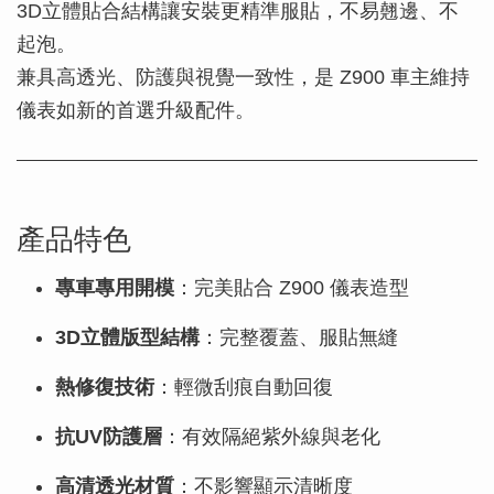
3D立體貼合結構讓安裝更精準服貼，不易翹邊、不
起泡。
兼具高透光、防護與視覺一致性，是 Z900 車主維持
儀表如新的首選升級配件。
產品特色
專車專用開模
：完美貼合 Z900 儀表造型
3D立體版型結構
：完整覆蓋、服貼無縫
熱修復技術
：輕微刮痕自動回復
抗UV防護層
：有效隔絕紫外線與老化
高清透光材質
：不影響顯示清晰度