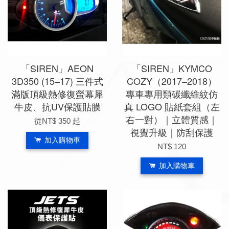
「SIREN」AEON
「SIREN」KYMCO
3D350 (15–17) 三件式
COZY（2017–2018）
滿版頂級熱修復螢幕犀
專車專用類碳纖維紋仿
牛皮、抗UV保護貼膜
真 LOGO 貼紙套組（左
右一對）｜立體質感｜
從
NT$ 350
起
視覺升級｜防刮保護
加入購物車
NT$ 120
加入購物車