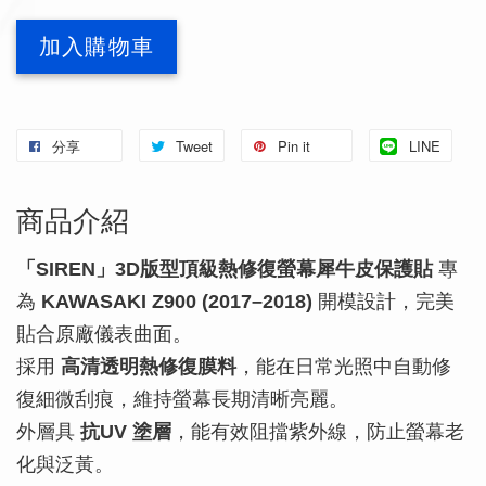
加入購物車
分享
Tweet
Pin it
LINE
商品介紹
「SIREN」3D版型頂級熱修復螢幕犀牛皮保護貼
專
為
KAWASAKI Z900 (2017–2018)
開模設計，完美
貼合原廠儀表曲面。
採用
高清透明熱修復膜料
，能在日常光照中自動修
復細微刮痕，維持螢幕長期清晰亮麗。
外層具
抗UV 塗層
，能有效阻擋紫外線，防止螢幕老
化與泛黃。