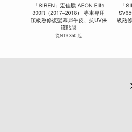
「SIREN」宏佳騰 AEON Elite
「SI
300R（2017–2018） 專車專用
SV6
頂級熱修復螢幕犀牛皮、抗UV保
級熱
護貼膜
從
NT$ 350
起