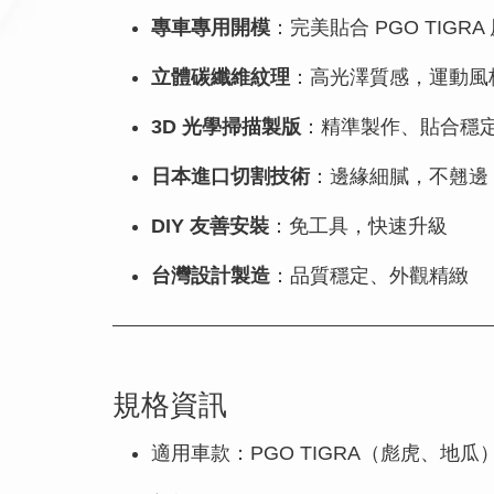
專車專用開模
：完美貼合 PGO TIGRA
立體碳纖維紋理
：高光澤質感，運動風
3D 光學掃描製版
：精準製作、貼合穩
日本進口切割技術
：邊緣細膩，不翹邊
DIY 友善安裝
：免工具，快速升級
台灣設計製造
：品質穩定、外觀精緻
規格資訊
適用車款：PGO TIGRA（彪虎、地瓜