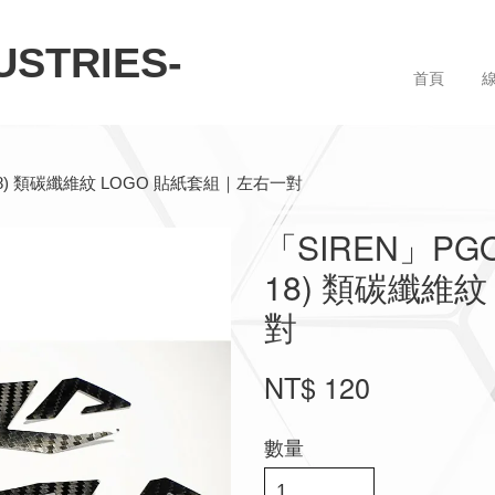
STRIES-
首頁
12–18) 類碳纖維紋 LOGO 貼紙套組｜左右一對
「SIREN」PGO 
18) 類碳纖維
對
NT$ 120
數量