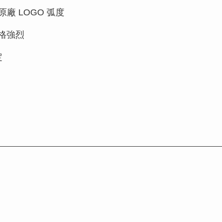
 原廠 LOGO 弧度
格強烈
定
）