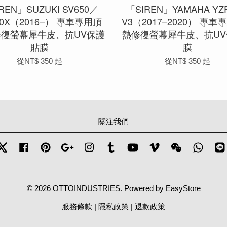
REN」SUZUKI SV650／
「SIREN」YAMAHA YZF
50X（2016–） 專車專用頂
V3（2017–2020） 專
修復螢幕犀牛皮、抗UV保護
熱修復螢幕犀牛皮、抗UV
貼膜
膜
從
NT$ 350
起
從
NT$ 350
起
關注我們
Twitter
Facebook
Pinterest
Google
Instagram
Tumblr
YouTube
Vimeo
Wechat
Whats
© 2026 OTTOINDUSTRIES. Powered by
EasyStore
服務條款
|
隱私政策
|
退款政策