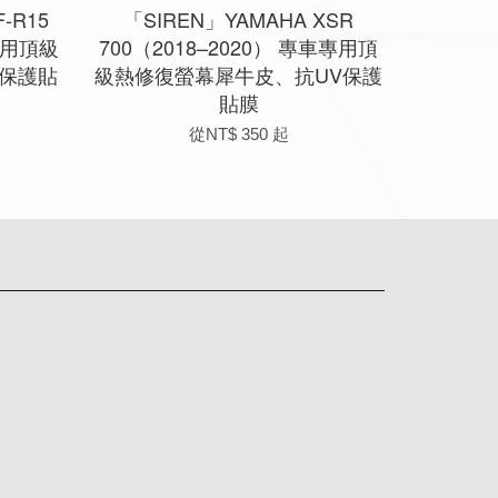
-R15
「SIREN」YAMAHA XSR
車專用頂級
700（2018–2020） 專車專用頂
保護貼
級熱修復螢幕犀牛皮、抗UV保護
貼膜
從
NT$ 350
起
app
Line