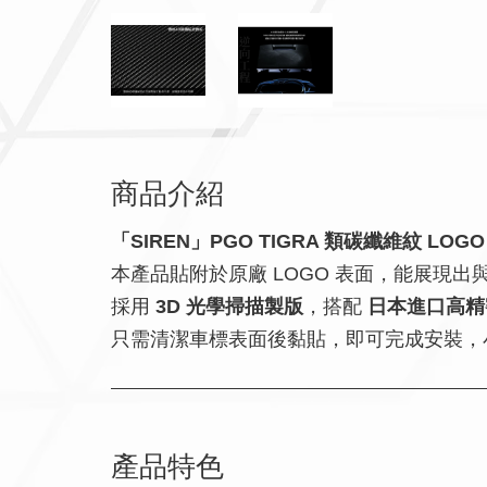
商品介紹
「SIREN」PGO TIGRA 類碳纖維紋 LOG
本產品貼附於原廠 LOGO 表面，能展現
採用
3D 光學掃描製版
，搭配
日本進口高精
只需清潔車標表面後黏貼，即可完成安裝，小
產品特色