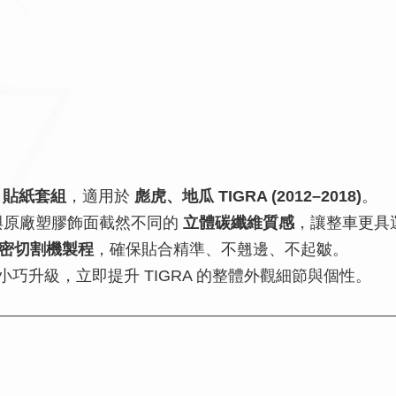
O 貼紙套組
，適用於
彪虎、地瓜 TIGRA (2012–2018)
。
出與原廠塑膠飾面截然不同的
立體碳纖維質感
，讓整車更具
密切割機製程
，確保貼合精準、不翹邊、不起皺。
巧升級，立即提升 TIGRA 的整體外觀細節與個性。