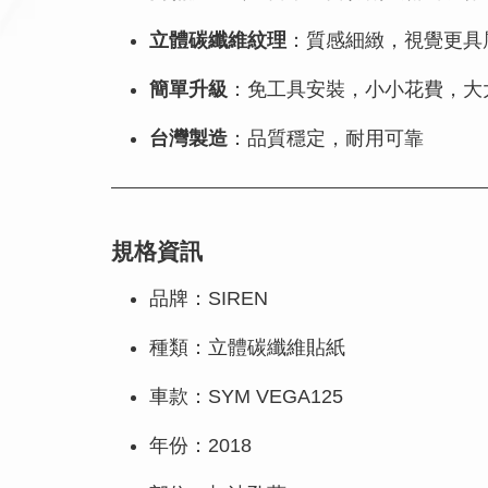
立體碳纖維紋理
：質感細緻，視覺更具
簡單升級
：免工具安裝，小小花費，大
台灣製造
：品質穩定，耐用可靠
規格資訊
品牌：SIREN
種類：立體碳纖維貼紙
車款：SYM VEGA125
年份：2018