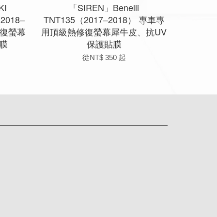
KI
「SIREN」Benelli
2018–
TNT135（2017–2018） 專車專
修復螢幕
用頂級熱修復螢幕犀牛皮、抗UV
膜
保護貼膜
從
NT$ 350
起
app
Line