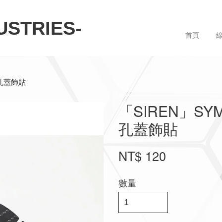
STRIES-
首頁
油孔蓋飾貼
「SIREN」SY
孔蓋飾貼
NT$ 120
數量