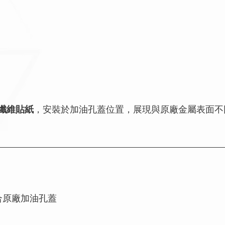
纖維貼紙
，安裝於加油孔蓋位置，展現與原廠金屬表面不
合原廠加油孔蓋