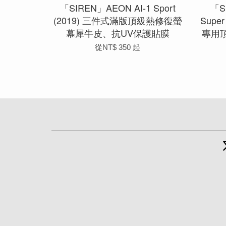
「SIREN」AEON AI-1 Sport
「S
(2019) 三件式滿版頂級熱修復螢
Supe
幕犀牛皮、抗UV保護貼膜
專用
從
NT$ 350
起