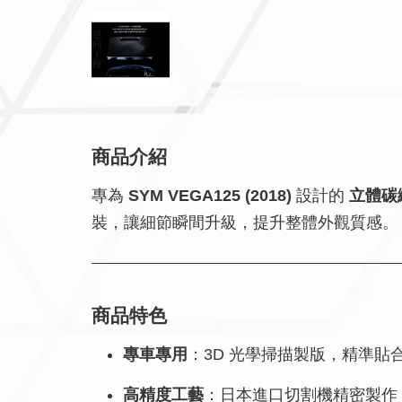
商品介紹
專為
SYM VEGA125 (2018)
設計的
立體碳
裝，讓細節瞬間升級，提升整體外觀質感。
商品特色
專車專用
：3D 光學掃描製版，精準貼
高精度工藝
：日本進口切割機精密製作