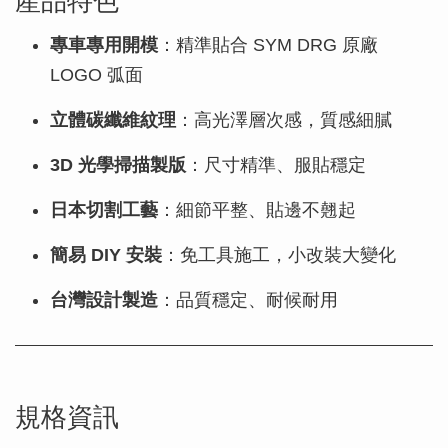
專車專用開模
：精準貼合 SYM DRG 原廠
LOGO 弧面
立體碳纖維紋理
：高光澤層次感，質感細膩
3D 光學掃描製版
：尺寸精準、服貼穩定
日本切割工藝
：細節平整、貼邊不翹起
簡易 DIY 安裝
：免工具施工，小改裝大變化
台灣設計製造
：品質穩定、耐候耐用
規格資訊