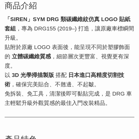
商品介紹
「SIREN」SYM DRG 類碳纖維紋仿真 LOGO 貼紙
套組
，專為 DRG155 (2019–) 打造，讓原廠車標瞬間
升級。
貼附於原廠 LOGO 表面後，能呈現不同於塑膠飾面
的
立體碳纖維質感
，細節層次更豐富、視覺更有深
度。
以
3D 光學掃描製版
搭配
日本進口高精度切割技
術
，確保完美貼合、不翹邊、不起皺。
免拆裝、免工具，清潔後即可黏貼完成，是 DRG 車
主輕鬆升級外觀質感的最佳入門改裝精品。
產品特色