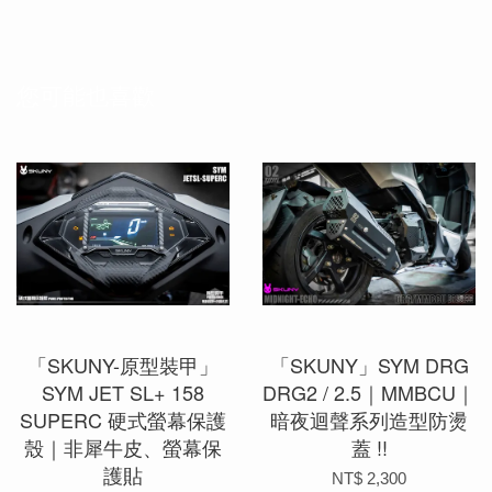
您可能也喜歡
「SKUNY-原型裝甲」
「SKUNY」SYM DRG
SYM JET SL+ 158
DRG2 / 2.5｜MMBCU｜
SUPERC 硬式螢幕保護
暗夜迴聲系列造型防燙
殼｜非犀牛皮、螢幕保
蓋 !!
護貼
NT$ 2,300