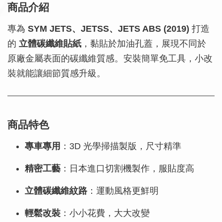
商品介紹
專為
SYM JETS、JETSS、JETS ABS (2019)
打造
的
立體碳纖維貼紙
，黏貼於加油孔蓋，展現不同於
原廠金屬表面的碳纖維質感。安裝簡單免工具，小改
裝就能讓細節質感升級。
商品特色
專車專用
：3D 光學掃描製版，尺寸精準
精密工藝
：日本進口切割機製作，服貼度高
立體碳纖維紋路
：運動風格更鮮明
輕鬆改裝
：小小花費，大大改變