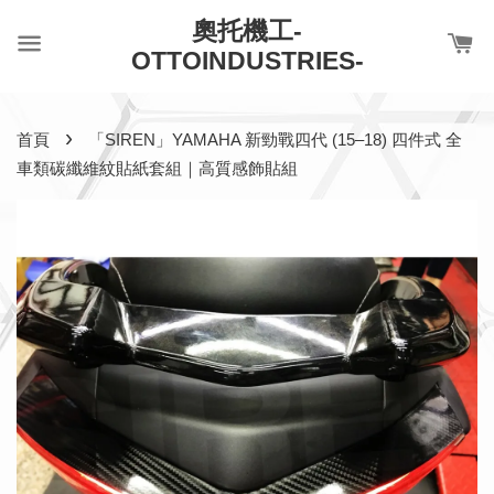
奧托機工-
OTTOINDUSTRIES-
›
首頁
「SIREN」YAMAHA 新勁戰四代 (15–18) 四件式 全
車類碳纖維紋貼紙套組｜高質感飾貼組