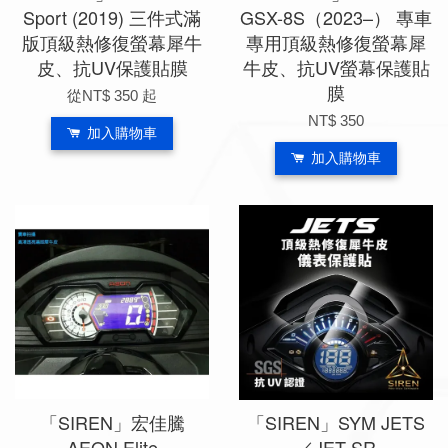
Sport (2019) 三件式滿
GSX-8S（2023–） 專車
版頂級熱修復螢幕犀牛
專用頂級熱修復螢幕犀
皮、抗UV保護貼膜
牛皮、抗UV螢幕保護貼
膜
從
NT$ 350
起
NT$ 350
加入購物車
加入購物車
「SIREN」宏佳騰
「SIREN」SYM JETS
AEON Elite
／JET SR