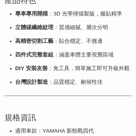
專車專用開模
：3D 光學掃描製版，服貼精準
立體碳纖維紋理
：質感細膩、層次分明
高精密切割工藝
：貼合穩定、不翹邊
四件式完整套組
：涵蓋車體主要視覺區域
DIY 安裝友善
：免工具，簡單施工即可升級外觀
台灣設計製造
：品質穩定、耐候性佳
規格資訊
適用車款：YAMAHA 新勁戰四代