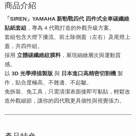
商品介紹
「SIREN」YAMAHA 新勁戰四代 四件式全車碳纖維
貼紙套組
，專為 4 代戰打造的外觀升級方案。
套組包含大燈下擾流、前土除側蓋（左右）及尾燈上
蓋，共四件組。
採用
立體碳纖維紋膜料
，展現細緻層次與運動質
感。
以
3D 光學掃描製版
與
日本進口高精密切割機
製
作，貼合度極高、不翹邊、不起皺。
免拆裝、免工具，只需清潔表面後即可黏貼，輕鬆改
造外觀細節，讓你的四代戰更具個性與視覺張力。
產品特色