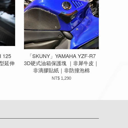
 125
「SKUNY」YAMAHA YZF-R7
造型延伸
3D硬式油箱保護塊 ｜非犀牛皮｜
非滴膠貼紙｜非防撞泡棉
NT$ 1,290
app
Line