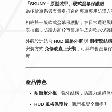
「SKUNY－原型裝甲」硬式螢幕保護殼
為多款車系儀表量身打造的專車專用防護方
相較於一般軟式螢幕保護貼，在日常通勤與
表損傷，防護力高於市售犀牛皮與軟式保護
外觀設計結合
HUD 風格外框
與
耐衝擊結
安裝方式
免修改直上安裝
，可與市售螢幕
度
產品特色
耐衝擊外框
：強化結構，防護力遠超犀
HUD 風格保護片
：戰鬥視覺全面提升