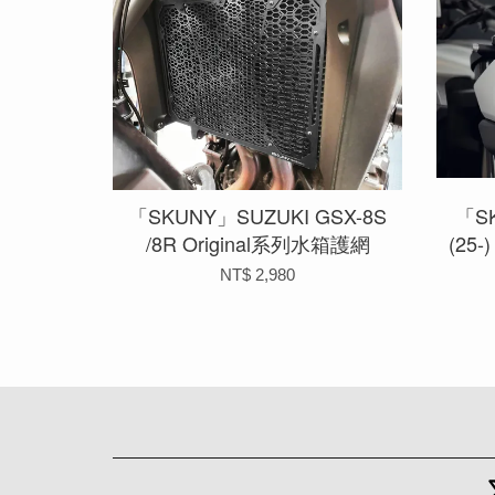
「SKUNY」SUZUKI GSX-8S
「SK
/8R Original系列水箱護網
(25
NT$ 2,980