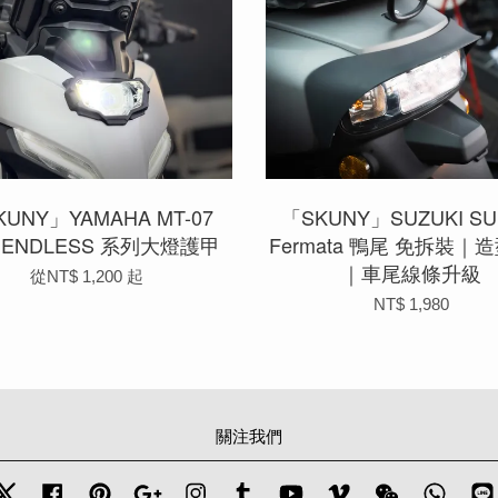
UNY」YAMAHA MT-07
「SKUNY」SUZUKI SUI
-) ENDLESS 系列大燈護甲
Fermata 鴨尾 免拆裝｜
｜車尾線條升級
從
NT$ 1,200
起
NT$ 1,980
關注我們
Twitter
Facebook
Pinterest
Google
Instagram
Tumblr
YouTube
Vimeo
Wechat
Whats