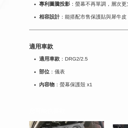
專利圖騰投影
：螢幕不再單調，層次更
相容設計
：能搭配市售保護貼與犀牛皮
適用車款
適用車款
：DRG2/2.5
部位
：儀表
內容物
：螢幕保護殼 x1
您可能也喜歡