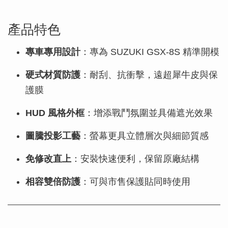
產品特色
專車專用設計
：專為 SUZUKI GSX-8S 精準開模
硬式材質防護
：耐刮、抗衝擊，遠超犀牛皮與保
護膜
HUD 風格外框
：增添戰鬥氛圍並具備遮光效果
圖騰投影工藝
：螢幕更具立體層次與細節質感
免修改直上
：安裝快速便利，保留原廠結構
相容雙倍防護
：可與市售保護貼同時使用