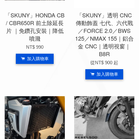
「SKUNY」HONDA CB
「SKUNY」透明 CNC
/ CBR650R 前土除延長
傳動飾蓋 七代、六代戰
片 ｜免鑽孔安裝｜降低
／FORCE 2.0／BWS
噴濺
125／NMAX 155｜鋁合
金 CNC｜透明視窗｜
NT$ 990
B8R
加入購物車
從
NT$ 900
起
加入購物車