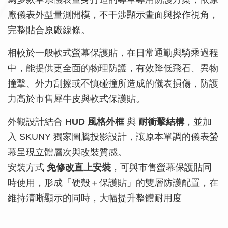
廠儀表外型量測開模，不干涉顯示畫面與操作視角，
完整貼合原廠線條。
相較於一般軟式螢幕保護貼，在日常通勤與騎乘過程
中，能提供更全面的物理防護，有效降低飛石、異物
撞擊、外力刮擦或不慎碰撞所造成的儀表損傷，防護
力高於市售犀牛皮與軟式保護貼。
外觀設計結合
HUD 風格外框
與
耐衝擊結構
，並加
入 SKUNY 獨家圖騰投影設計，讓原本單調的儀表螢
幕呈現立體層次與改裝質感。
安裝方式
免修改直上安裝
，可與市售螢幕保護貼同
時使用，形成「硬殼＋保護貼」的雙層防護配置，在
維持清晰顯示的同時，大幅提升整體耐用度